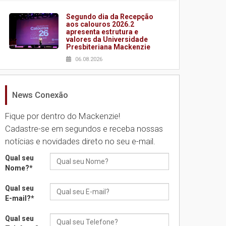
Segundo dia da Recepção
aos calouros 2026.2
apresenta estrutura e
valores da Universidade
Presbiteriana Mackenzie
06.08.2026
News Conexão
Nova apresentação do
Centro de Música Brasileira
homenageia artista
Fique por dentro do Mackenzie!
brasileira
Cadastre-se em segundos e receba nossas
05.08.2026
notícias e novidades direto no seu e-mail.
Qual seu
Universidade Mackenzie
Nome?
*
realizará nova edição da
Feira EducationUSA
Qual seu
05.08.2026
E-mail?
*
Qual seu
Seminário discute desafios