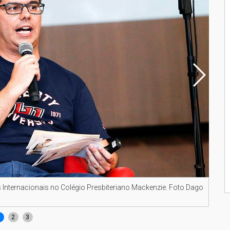
nternacionais no Colégio Presbiteriano Mackenzie. Foto Dago
Alun
Foto
1
2
3