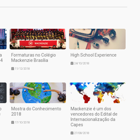
a
Formaturas no Colégio
High School Experience
14
Mackenzie Brasília
24/10/2018
11/12/2018
o
Mostra do Conhecimento
Mackenzie é um dos
e
2018
vencedores do Edital de
Internacionalização da
17/10/2018
Capes
27/08/2018