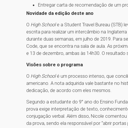
Entregar carta de recomendação de um prof
Novidade da edição deste ano
O
High School
e a Student Travel Bureau (STB) l
escrita para realizar um intercâmbio na Inglate
durante duas semanas, em julho de 2019. Para se
Code, que se encontra na sala de aula. As próx
e 13 de dezembro, ambas às 14h30. O resultado sa
Visões sobre o programa
O
High School
é um processo intenso, que concilia
americano. A nota adquirida vale bastante no hi
dedicação, de acordo com eles mesmos.
Segundo a estudante do 9° ano do Ensino Fundam
prova exige interpretação de texto, conheciment
conjugação verbal. Além disso, Nicole comentou 
da prova, sendo ela responsável por “abrir portas