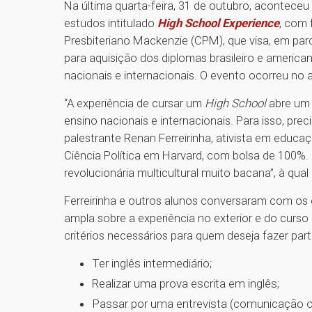
Na última quarta-feira, 31 de outubro, acontece
estudos intitulado
High School Experience
, com 
Presbiteriano Mackenzie (CPM), que visa, em parc
para aquisição dos diplomas brasileiro e americ
nacionais e internacionais. O evento ocorreu no 
“A experiência de cursar um
High School
abre um 
ensino nacionais e internacionais. Para isso, pre
palestrante Renan Ferreirinha, ativista em educ
Ciência Política em Harvard, com bolsa de 100%. P
revolucionária multicultural muito bacana”, à qua
Ferreirinha e outros alunos conversaram com os
ampla sobre a experiência no exterior e do curso
critérios necessários para quem deseja fazer pa
Ter inglês intermediário;
Realizar uma prova escrita em inglês;
Passar por uma entrevista (comunicação or