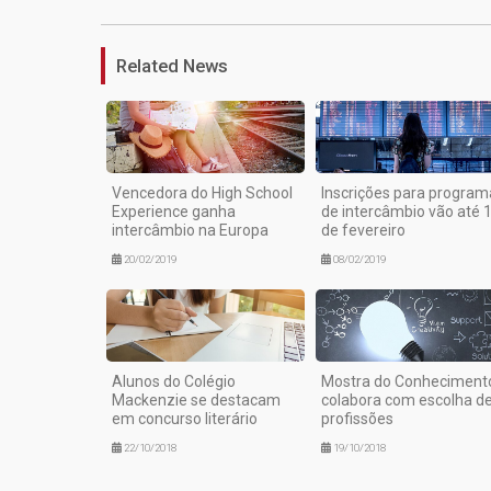
Related News
Vencedora do High School
Inscrições para program
Experience ganha
de intercâmbio vão até 
intercâmbio na Europa
de fevereiro
20/02/2019
08/02/2019
Alunos do Colégio
Mostra do Conheciment
Mackenzie se destacam
colabora com escolha d
em concurso literário
profissões
22/10/2018
19/10/2018