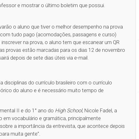
essor e mostrar o último boletim que possui.
evarão o aluno que tiver o melhor desempenho na prova
rra com tudo pago (acomodações, passagens e curso)
 inscrever na prova, o aluno tem que escanear um QR
imas provas estão marcadas para os dias 12 de novembro
irá depois de sete dias úteis via e-mail.
 disciplinas do currículo brasileiro com o currículo
stórico do aluno e é necessário muito tempo de
ental II e do 1° ano do
High School
, Nicole Fadel, a
o em vocabulário e gramática, principalmente
sobre a importância da entrevista, que acontece depois
 para muita gente”.