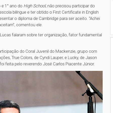
o e 1° ano do
High School
, não precisou participar do
scola bilíngue e ter obtido o First Certificate in English
resentar o diploma de Cambridge para ser aceito. “Achei
ceitam”, comentou ele.
 Lucas falaram sobre ter organização, fator fundamental
articipação do Coral Juvenil do Mackenzie, grupo com
ões, True Colors, de Cyndi Lauper, e Lucky, de Jason
a foi feita pelo reverendo José Carlos Piacente Júnior.