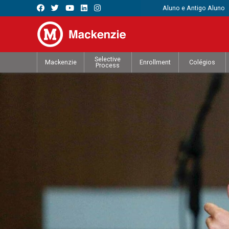
Aluno e Antigo Aluno
Selective
Mackenzie
Enrollment
Colégios
Process