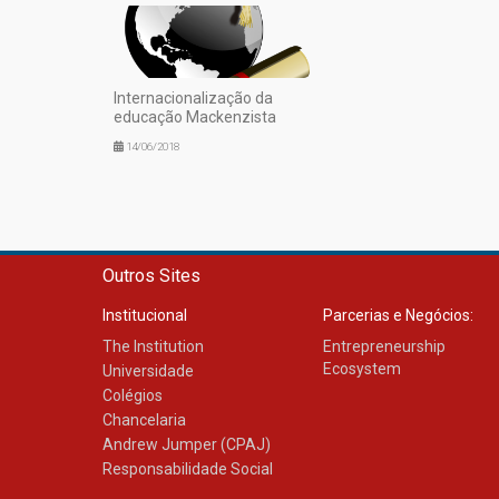
Internacionalização da
educação Mackenzista
14/06/2018
Outros Sites
Institucional
Parcerias e Negócios:
The Institution
Entrepreneurship
Ecosystem
Universidade
Colégios
Chancelaria
Andrew Jumper (CPAJ)
Responsabilidade Social