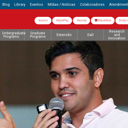
Blog
Library
Eventos
Mídias / Notícias
Colaboradores
Atendimen
Alumni
MackPlay
Revista
MackStore
Portal 
Research
Undergraduate
Graduate
Extensão
EaD
and
Programs
Programs
Innovation