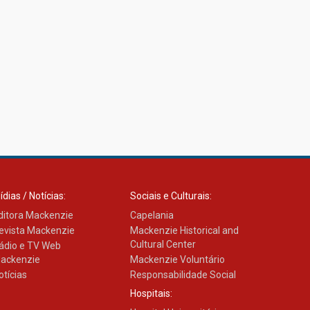
ídias / Notícias:
Sociais e Culturais:
ditora Mackenzie
Capelania
evista Mackenzie
Mackenzie Historical and
Cultural Center
ádio e TV Web
ackenzie
Mackenzie Voluntário
otícias
Responsabilidade Social
Hospitais: