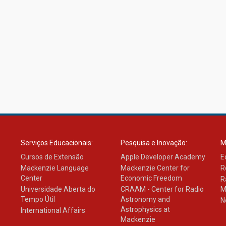
Serviços Educacionais:
Pesquisa e Inovação:
M
Cursos de Extensão
Apple Developer Academy
E
Mackenzie Language
Mackenzie Center for
R
Center
Economic Freedom
R
Universidade Aberta do
CRAAM - Center for Radio
M
Tempo Útil
Astronomy and
N
Astrophysics at
International Affairs
Mackenzie