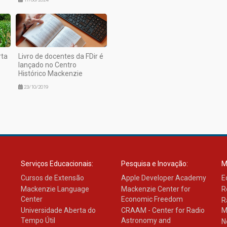
rta
Livro de docentes da FDir é
lançado no Centro
Histórico Mackenzie
23/10/2019
Serviços Educacionais:
Pesquisa e Inovação:
M
Cursos de Extensão
Apple Developer Academy
E
Mackenzie Language
Mackenzie Center for
R
Center
Economic Freedom
R
Universidade Aberta do
CRAAM - Center for Radio
M
Tempo Útil
Astronomy and
N