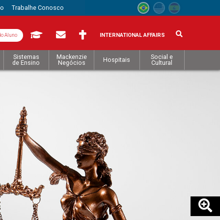
to
Trabalhe Conosco
INTERNATIONAL AFFAIRS
do Aluno
Sistemas
Mackenzie
Social e
Hospitais
de Ensino
Negócios
Cultural