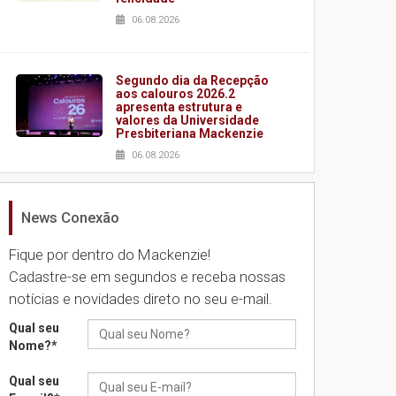
06.08.2026
Segundo dia da Recepção
aos calouros 2026.2
apresenta estrutura e
valores da Universidade
Presbiteriana Mackenzie
06.08.2026
News Conexão
Nova apresentação do
Centro de Música Brasileira
homenageia artista
Fique por dentro do Mackenzie!
brasileira
Cadastre-se em segundos e receba nossas
05.08.2026
notícias e novidades direto no seu e-mail.
Qual seu
Universidade Mackenzie
Nome?
*
realizará nova edição da
Feira EducationUSA
Qual seu
05.08.2026