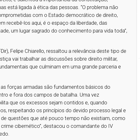
as está ligada à ética das pessoas. “O problema não
comprometidas com o Estado democrático de direito,
em recebê-los aqui, é o espaço da liberdade, das
dade, um lugar sagrado do conhecimento para vida toda”,
r), Felipe Chiarello, ressaltou a relevância deste tipo de
tiça vai trabalhar as discussões sobre direito militar,
 fundamentais que culminam em uma grande parceria e
ara as forças armadas são fundamentos básicos do
entro e fora dos campos de batalha. Uma vez
bilita que os excessos sejam contidos e, quando
os, respeitando os princípios do devido processo legal e
 de questões que até pouco tempo não existiam, como
 o crime cibernético”, destacou o comandante do IV
cedo.