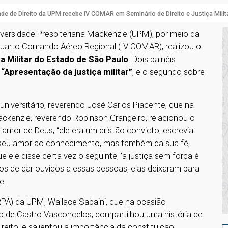
de de Direito da UPM recebe IV COMAR em Seminário de Direito e Justiça Milit
iversidade Presbiteriana Mackenzie (UPM), por meio da
 Quarto Comando Aéreo Regional (IV COMAR), realizou o
ça Militar do Estado de São Paulo
. Dois painéis
“Apresentação da justiça militar”
, e o segundo sobre
universitário, reverendo José Carlos Piacente, que na
ckenzie, reverendo Robinson Grangeiro, relacionou o
amor de Deus, “ele era um cristão convicto, escrevia
do seu amor ao conhecimento, mas também da sua fé,
ele disse certa vez o seguinte, ‘a justiça sem força é
mos de dar ouvidos a essas pessoas, elas deixaram para
te.
RPA) da UPM, Wallace Sabaini, que na ocasião
lio de Castro Vasconcelos, compartilhou uma história de
ireito, e salientou a importância da constituição,