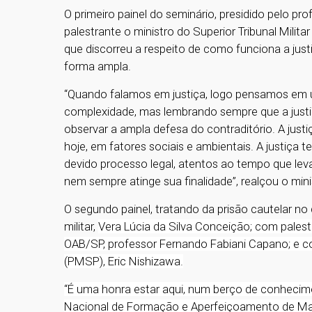
O primeiro painel do seminário, presidido pelo pro
palestrante o ministro do Superior Tribunal Milita
que discorreu a respeito de como funciona a just
forma ampla.
“Quando falamos em justiça, logo pensamos em um 
complexidade, mas lembrando sempre que a justiç
observar a ampla defesa do contraditório. A justiç
hoje, em fatores sociais e ambientais. A justiça 
devido processo legal, atentos ao tempo que leva 
nem sempre atinge sua finalidade”, realçou o minis
O segundo painel, tratando da prisão cautelar no dir
militar,
Vera Lúcia da Silva Conceição; com palestr
OAB/SP, professor Fernando Fabiani Capano; e c
(PMSP), Eric Nishizawa.
“É uma honra estar aqui, num berço de conhecimen
Nacional de Formação e Aperfeiçoamento de Magi