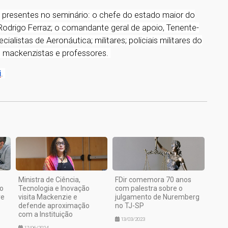
 presentes no seminário: o chefe do estado maior do
Rodrigo Ferraz; o comandante geral de apoio, Tenente-
alistas de Aeronáutica; militares; policiais militares do
s mackenzistas e professores.
i
.
1
Ministra de Ciência,
FDir comemora 70 anos
o
Tecnologia e Inovação
com palestra sobre o
re
visita Mackenzie e
julgamento de Nuremberg
defende aproximação
no TJ-SP
com a Instituição
13/03/2023
17/06/2024