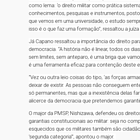
como lema: ‘o direito militar como prática sistemá
conhecimentos, pesquisas e instrumentos, postos 
que vemos em uma universidade, o estudo sempre
isso é o que faz uma formação”, ressaltou a juíza
Já Capano ressaltou a importância do direito pa
democracia. “A história não é linear, todos os di
sem limites, sem anteparo, é uma briga que vamos 
é uma ferramenta eficaz para contenção deste exe
“Vez ou outra leio coisas do tipo, ‘as forças armada
deixar de existir. As pessoas não conseguem ent
só permanentes, mas que a inexistência delas 
alicerce da democracia que pretendemos garant
O major da PMSP, Nishizawa, defendeu os direitos
garantias constitucionais ao militar: seja no com
esquecidos que os militares também são cidadão
'segunda categoria'", apontou o major.