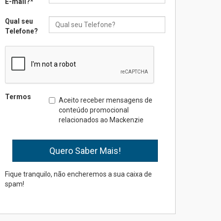
E-mail?
*
Qual seu
Seminário discute desafios
Telefone?
das novas tecnologias em
sistemas solares
residenciais
04.08.2026
Mackenzie recepciona os
Termos
Aceito receber mensagens de
calouros do segundo
conteúdo promocional
semestre de 2026
relacionados ao Mackenzie
04.08.2026
Como o Colégio Mackenzie
Brasília prepara seus
estudantes para o PAS antes
Fique tranquilo, não encheremos a sua caixa de
mesmo do Ensino Médio
spam!
04.08.2026