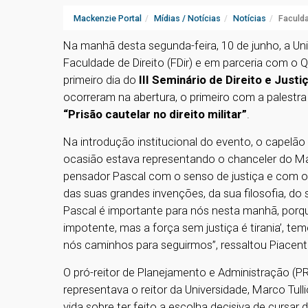
Mackenzie Portal
Mídias / Notícias
Notícias
Faculda
Na manhã desta segunda-feira, 10 de junho, a Un
Faculdade de Direito (FDir) e em parceria com o
primeiro dia do
III Seminário de Direito e Justi
ocorreram na abertura, o primeiro com a palestra
“Prisão cautelar no direito militar”
.
Na introdução institucional do evento, o capelão 
ocasião estava representando o chanceler do Ma
pensador Pascal com o senso de justiça e com o 
das suas grandes invenções, da sua filosofia, 
Pascal é importante para nós nesta manhã, porque 
impotente, mas a força sem justiça é tirania’, te
nós caminhos para seguirmos”, ressaltou Piacen
O pró-reitor de Planejamento e Administração (P
representava o reitor da Universidade, Marco Tul
vida sobre ter feito a escolha decisiva de cursar d