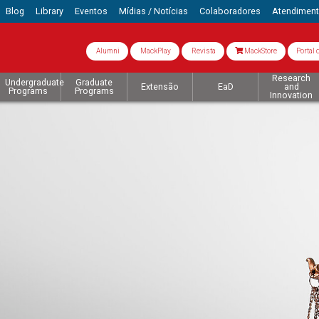
Blog
Library
Eventos
Mídias / Notícias
Colaboradores
Atendimen
Alumni
MackPlay
Revista
MackStore
Portal 
Research
Undergraduate
Graduate
Extensão
EaD
and
Programs
Programs
Innovation