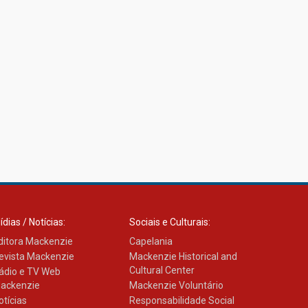
ídias / Notícias:
Sociais e Culturais:
ditora Mackenzie
Capelania
evista Mackenzie
Mackenzie Historical and
Cultural Center
ádio e TV Web
ackenzie
Mackenzie Voluntário
otícias
Responsabilidade Social