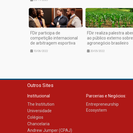
FDir participa de
FDir realiza palestra abe
competição internacional
ao público externo sobre
de arbitragem esportiva
agronegócio brasileiro
10/06/2022
20/05/2022
Outros Sites
Institucional
Parcerias e Negócios:
The Institution
Entrepreneurship
Ecosystem
Universidade
Colégios
Chancelaria
Andrew Jumper (CPAJ)