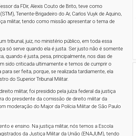
fessor da FDir, Alexis Couto de Brito, teve como
r (STM), Tenente-Brigadeiro do Ar, Carlos Vuyk de Aquino,
iça militar, tendo como missão apresentar o tema de
tribunal, juiz, no ministério público, em toda essa
a só serve quando ela é justa. Ser justo não é somente
a, quando é justa, pesa, principalmente, nos dias de
tem sido criticada ultimamente e temos de cumprir o
para ser feita, porque, se realizada tardiamente, ela
tro do Superior Tribunal Militar.
eito militar, foi presidido pela juíza federal da justiça
a do presidente da comissão de direito militar da
om moderação do Major da Polícia Militar de São Paulo
to e ensino. Na justiça militar, nós temos a Escola
strados da Justiça Militar da União (ENAJUM), tendo