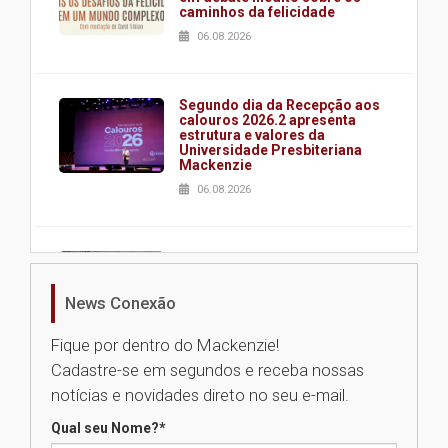
caminhos da felicidade
06.08.2026
Segundo dia da Recepção aos
calouros 2026.2 apresenta
estrutura e valores da
Universidade Presbiteriana
Mackenzie
06.08.2026
Nova apresentação do Centro
de Música Brasileira
homenageia artista brasileira
News Conexão
05.08.2026
Fique por dentro do Mackenzie!
Cadastre-se em segundos e receba nossas
Universidade Mackenzie
notícias e novidades direto no seu e-mail.
realizará nova edição da Feira
EducationUSA
Qual seu Nome?
*
05.08.2026