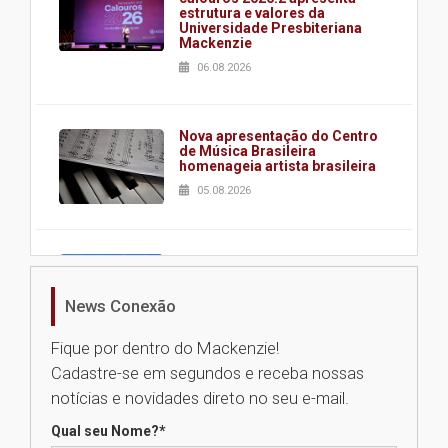
estrutura e valores da
Universidade Presbiteriana
Mackenzie
06.08.2026
Nova apresentação do Centro
de Música Brasileira
homenageia artista brasileira
05.08.2026
Universidade Mackenzie
realizará nova edição da Feira
EducationUSA
News Conexão
05.08.2026
Fique por dentro do Mackenzie!
Cadastre-se em segundos e receba nossas
Seminário discute desafios
notícias e novidades direto no seu e-mail.
das novas tecnologias em
sistemas solares residenciais
Qual seu Nome?
*
04.08.2026