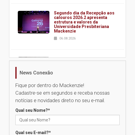
Segundo dia da Recepção aos
calouros 2026.2 apresenta
estrutura e valores da
Universidade Presbiteriana
Mackenzie
06.08.2026
Nova apresentação do Centro
de Música Brasileira
homenageia artista brasileira
News Conexão
05.08.2026
Fique por dentro do Mackenzie!
Cadastre-se em segundos e receba nossas
Universidade Mackenzie
notícias e novidades direto no seu e-mail.
realizará nova edição da Feira
EducationUSA
Qual seu Nome?
*
05.08.2026
Qual seu E-mail?
*
Seminário discute desafios