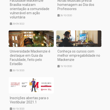
Faculdade Mackenzie
Notas Musicais presta
Brasília realizam
homenagem ao Dia dos
orientação a comunidade
Professores
vulnerável em ação
26/10/2020
voluntária
29/09/2022
Universidade Mackenzie é
Conheça os cursos com
destaque em Guia da
melhor empregabilidade no
Faculdade, feito pelo
Mackenzie
Estadão
15/10/2020
26/10/2020
Inscrições abertas para o
Vestibular 2021.1
06/10/2020