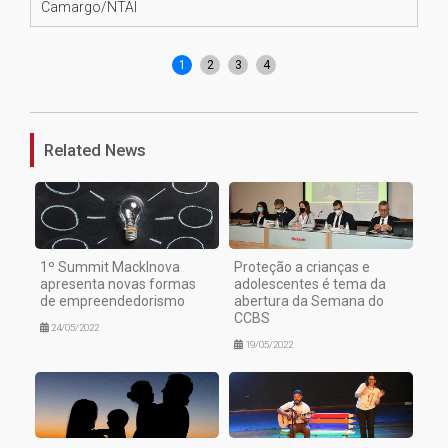
Camargo/NTAI
co
Ca
1
2
3
4
Related News
1º Summit MackInova
Proteção a crianças e
apresenta novas formas
adolescentes é tema da
de empreendedorismo
abertura da Semana do
CCBS
24/05/2022
19/05/2022