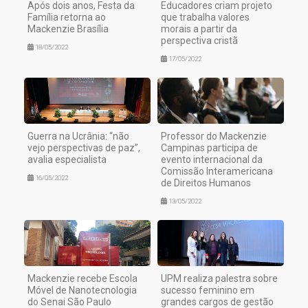
Após dois anos, Festa da
Educadores criam projeto
Família retorna ao
que trabalha valores
Mackenzie Brasília
morais a partir da
perspectiva cristã
18/05/2022
17/05/2022
Guerra na Ucrânia: “não
Professor do Mackenzie
vejo perspectivas de paz”,
Campinas participa de
avalia especialista
evento internacional da
Comissão Interamericana
16/05/2022
de Direitos Humanos
13/05/2022
Mackenzie recebe Escola
UPM realiza palestra sobre
Móvel de Nanotecnologia
sucesso feminino em
do Senai São Paulo
grandes cargos de gestão