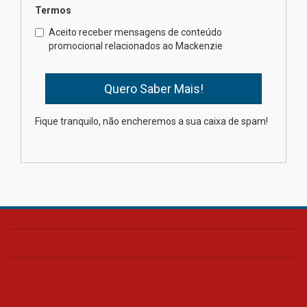
Termos
Como o Colégio Mackenzie
Brasília prepara seus
Aceito receber mensagens de conteúdo
estudantes para o PAS antes
promocional relacionados ao Mackenzie
mesmo do Ensino Médio
04.08.2026
Como os pais podem investir
Fique tranquilo, não encheremos a sua caixa de spam!
na educação dos filhos além da
escola
04.08.2026