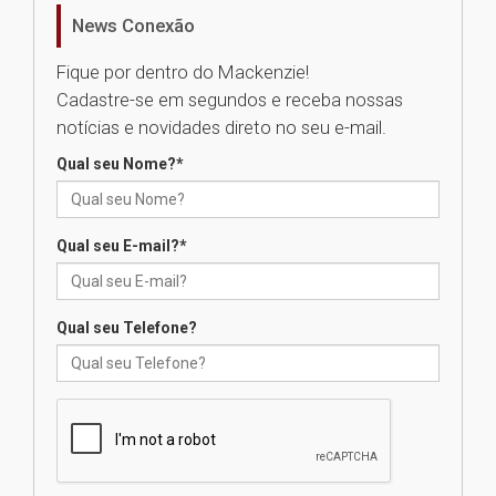
homenageia artista brasileira
News Conexão
05.08.2026
Fique por dentro do Mackenzie!
Cadastre-se em segundos e receba nossas
Universidade Mackenzie
notícias e novidades direto no seu e-mail.
realizará nova edição da Feira
EducationUSA
Qual seu Nome?
*
05.08.2026
Qual seu E-mail?
*
Seminário discute desafios
das novas tecnologias em
sistemas solares residenciais
04.08.2026
Qual seu Telefone?
Mackenzie recepciona os
calouros do segundo semestre
de 2026
04.08.2026