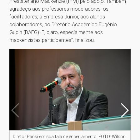
Presbiteriano Mackenzie (IPM) pelo apoio. Também
agradeço aos professores moderadores, os
facilitadores, à Empresa Junior, aos alunos
colaboradores, ao Diretório Acadêmico Eugênio
Gudin (DAEG). E, claro, especialmente aos
mackenzistas participantes”, finalizou.
Diretor Parisi em sua fala de encerramento. FOTO: Wilson
Ja