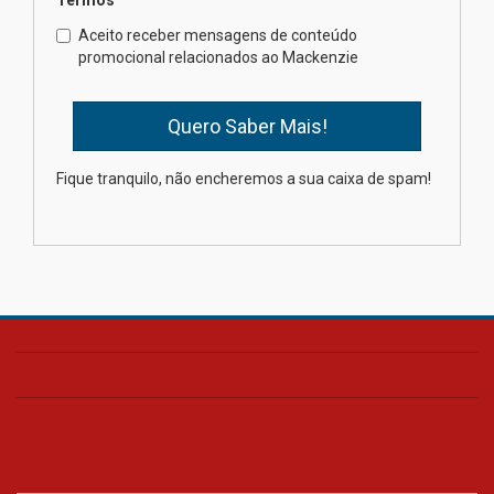
Mackenzie promove parcerias
internacionais
Aceito receber mensagens de conteúdo
promocional relacionados ao Mackenzie
03.08.2026
Oncologista do HUEM ressalta
importância da prevenção e
diagnóstico precoce do câncer
Fique tranquilo, não encheremos a sua caixa de spam!
de pulmão
03.08.2026