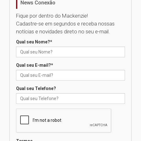
News Conexão
Como os pais podem investir
na educação dos filhos além da
Fique por dentro do Mackenzie!
escola
Cadastre-se em segundos e receba nossas
04.08.2026
notícias e novidades direto no seu e-mail.
Qual seu Nome?
*
XIII Fórum de Aprendizagem
Transformadora reúne
docentes para debater
inovação e desafios da
Qual seu E-mail?
*
educação superior
04.08.2026
Qual seu Telefone?
Professora do Mackenzie é
finalista do Prêmio Jabuti com
obra sobre ética e arquitetura
contemporânea
04.08.2026
Semana Internacional
Termos