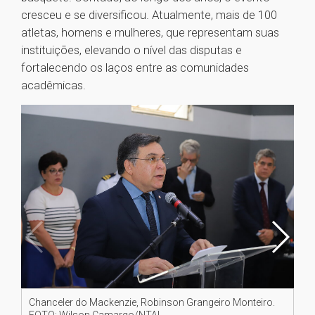
cresceu e se diversificou. Atualmente, mais de 100
atletas, homens e mulheres, que representam suas
instituições, elevando o nível das disputas e
fortalecendo os laços entre as comunidades
acadêmicas.
Chanceler do Mackenzie, Robinson Grangeiro Monteiro.
Pr
FOTO: Wilson Camargo/NTAI
Ca