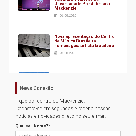
Universidade Presbiteriana
Mackenzie
06.08.2026
Nova apresentação do Centro
de Música Brasileira
homenageia artista brasileira
05.08.2026
Universidade Mackenzie
realizará nova edição da Feira
EducationUSA
News Conexão
05.08.2026
Fique por dentro do Mackenzie!
Cadastre-se em segundos e receba nossas
Seminário discute desafios
notícias e novidades direto no seu e-mail.
das novas tecnologias em
sistemas solares residenciais
Qual seu Nome?
*
04.08.2026