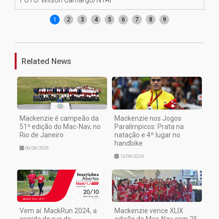
1
2
3
4
5
6
7
8
9
Related News
Mackenzie é campeão da
Mackenzie nos Jogos
51ª edição do Mac-Nav, no
Paralímpicos: Prata na
Rio de Janeiro
natação e 4º lugar no
handbike
06/06/2025
12/09/2024
Vem aí: MackRun 2024, a
Mackenzie vence XLIX