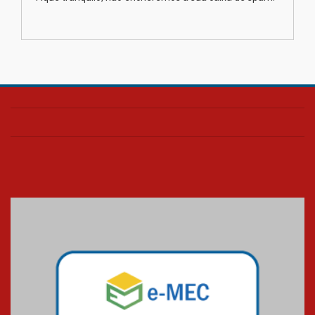
Transformadora reúne
docentes para debater
inovação e desafios da
educação superior
04.08.2026