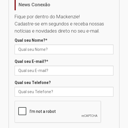
News Conexão
Como o Colégio Mackenzie
Fique por dentro do Mackenzie!
Brasília prepara seus
Cadastre-se em segundos e receba nossas
estudantes para o PAS antes
mesmo do Ensino Médio
notícias e novidades direto no seu e-mail.
04.08.2026
Qual seu Nome?
*
Como os pais podem investir
na educação dos filhos além da
Qual seu E-mail?
*
escola
04.08.2026
Qual seu Telefone?
XIII Fórum de Aprendizagem
Transformadora reúne
docentes para debater
inovação e desafios da
educação superior
04.08.2026