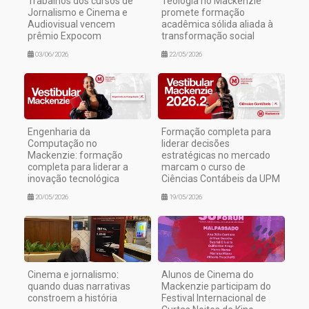
Trabalhos dos cursos de
Teologia no Mackenzie
Jornalismo e Cinema e
promete formação
Audiovisual vencem
acadêmica sólida aliada à
prêmio Expocom
transformação social
03/06/2026
22/05/2026
Engenharia da
Formação completa para
Computação no
liderar decisões
Mackenzie: formação
estratégicas no mercado
completa para liderar a
marcam o curso de
inovação tecnológica
Ciências Contábeis da UPM
20/05/2026
19/05/2026
Cinema e jornalismo:
Alunos de Cinema do
quando duas narrativas
Mackenzie participam do
constroem a história
Festival Internacional de