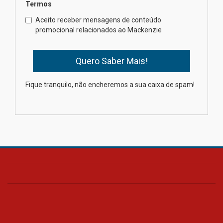
Termos
Professora do Mackenzie é
finalista do Prêmio Jabuti com
Aceito receber mensagens de conteúdo
obra sobre ética e arquitetura
promocional relacionados ao Mackenzie
contemporânea
04.08.2026
Semana Internacional
Fique tranquilo, não encheremos a sua caixa de spam!
Mackenzie promove parcerias
internacionais
03.08.2026