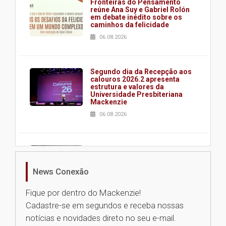
Fronteiras do Pensamento
reúne Ana Suy e Gabriel Rolón
em debate inédito sobre os
caminhos da felicidade
06.08.2026
Segundo dia da Recepção aos
calouros 2026.2 apresenta
estrutura e valores da
Universidade Presbiteriana
Mackenzie
06.08.2026
Nova apresentação do Centro
de Música Brasileira
homenageia artista brasileira
News Conexão
05.08.2026
Fique por dentro do Mackenzie!
Cadastre-se em segundos e receba nossas
Universidade Mackenzie
notícias e novidades direto no seu e-mail.
realizará nova edição da Feira