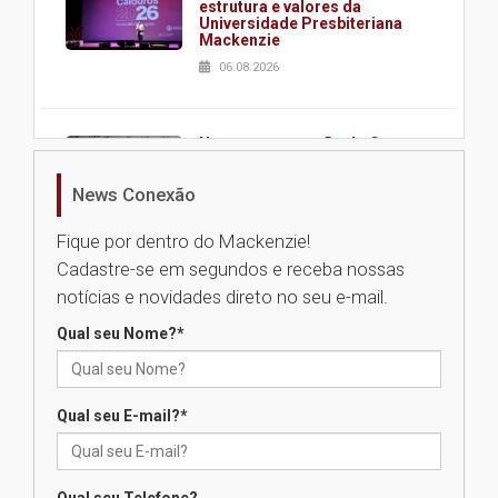
estrutura e valores da
Universidade Presbiteriana
Mackenzie
06.08.2026
Nova apresentação do Centro
de Música Brasileira
homenageia artista brasileira
News Conexão
05.08.2026
Fique por dentro do Mackenzie!
Cadastre-se em segundos e receba nossas
Universidade Mackenzie
notícias e novidades direto no seu e-mail.
realizará nova edição da Feira
EducationUSA
Qual seu Nome?
*
05.08.2026
Qual seu E-mail?
*
Seminário discute desafios
das novas tecnologias em
sistemas solares residenciais
04.08.2026
Qual seu Telefone?