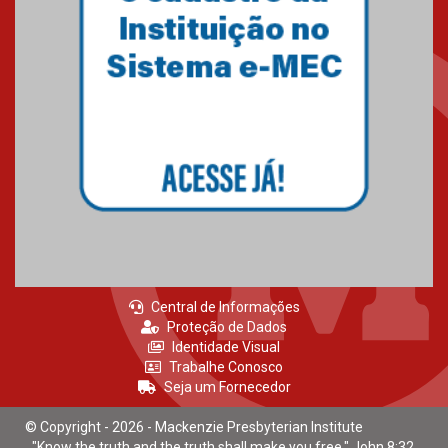
Central de Informações
Proteção de Dados
Identidade Visual
Trabalhe Conosco
Seja um Fornecedor
© Copyright - 2026 - Mackenzie Presbyterian Institute
"Know the truth and the truth shall make you free." John 8:32