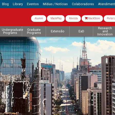
Blog
Library
Eventos
Mídias / Notícias
Colaboradores
Atendimen
Alumni
MackPlay
Revista
MackStore
Portal 
Research
Undergraduate
Graduate
Extensão
EaD
and
Programs
Programs
Innovation