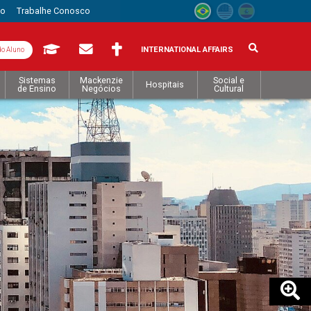
to
Trabalhe Conosco
INTERNATIONAL AFFAIRS
do Aluno
Sistemas
Mackenzie
Social e
Hospitais
de Ensino
Negócios
Cultural