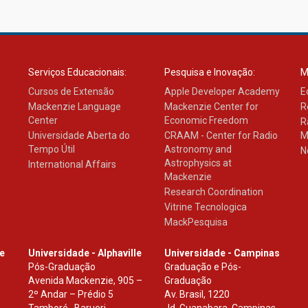
Serviços Educacionais:
Pesquisa e Inovação:
M
Cursos de Extensão
Apple Developer Academy
E
Mackenzie Language
Mackenzie Center for
R
Center
Economic Freedom
R
Universidade Aberta do
CRAAM - Center for Radio
M
Tempo Útil
Astronomy and
N
Astrophysics at
International Affairs
Mackenzie
Research Coordination
Vitrine Tecnologica
MackPesquisa
le
Universidade - Alphaville
Universidade - Campinas
Pós-Graduação
Graduação e Pós-
Avenida Mackenzie, 905 –
Graduação
2º Andar – Prédio 5
Av. Brasil, 1220