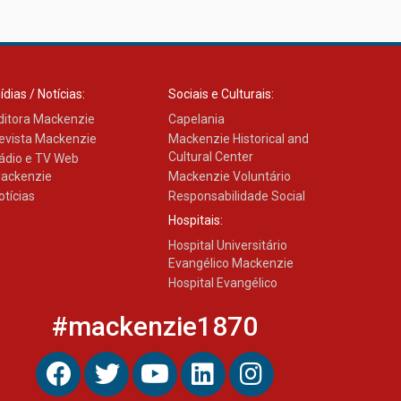
Transformadora reúne
docentes para debater
inovação e desafios da
educação superior
04.08.2026
ídias / Notícias:
Sociais e Culturais:
ditora Mackenzie
Capelania
evista Mackenzie
Mackenzie Historical and
Cultural Center
ádio e TV Web
ackenzie
Mackenzie Voluntário
otícias
Responsabilidade Social
Hospitais:
Hospital Universitário
Evangélico Mackenzie
Hospital Evangélico
#mackenzie1870