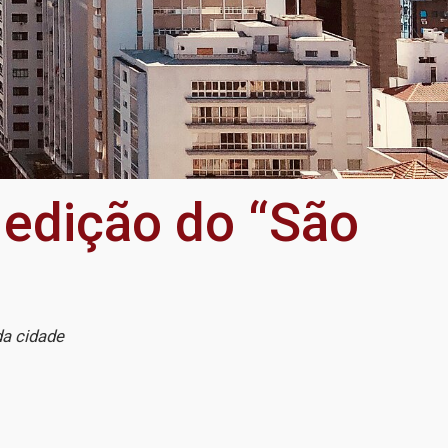
 edição do “São
da cidade