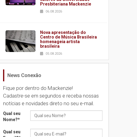
Presbiteriana Mackenzie
06.08.2026
Nova apresentação do
Centro de Música Brasileira
homenageia artista
brasileira
05.08.2026
News Conexão
Universidade Mackenzie
realizará nova edição da
Feira EducationUSA
Fique por dentro do Mackenzie!
05.08.2026
Cadastre-se em segundos e receba nossas
notícias e novidades direto no seu e-mail.
Seminário discute desafios
Qual seu
das novas tecnologias em
Nome?
*
sistemas solares
residenciais
Qual seu
04.08.2026