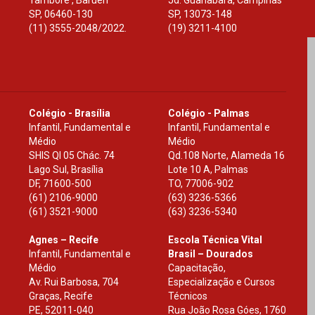
Tamboré , Barueri
Jd. Guanabara, Campinas
SP
,
06460-130
SP
,
13073-148
(11) 3555-2048/2022.
(19) 3211-4100
Colégio - Brasília
Colégio - Palmas
Infantil, Fundamental e
Infantil, Fundamental e
Médio
Médio
SHIS Ql 05 Chác. 74
Qd.108 Norte, Alameda 16
Lago Sul, Brasília
Lote 10 A, Palmas
DF
,
71600-500
TO
,
77006-902
(61) 2106-9000
(63) 3236-5366
(61) 3521-9000
(63) 3236-5340
Agnes – Recife
Escola Técnica Vital
Infantil, Fundamental e
Brasil – Dourados
Médio
Capacitação,
Av. Rui Barbosa, 704
Especialização e Cursos
Graças, Recife
Técnicos
PE
,
52011-040
Rua João Rosa Góes, 1760