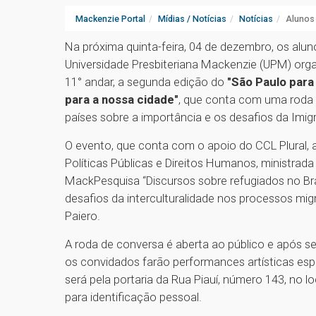
Mackenzie Portal
Mídias / Notícias
Notícias
Alunos 
Na próxima quinta-feira, 04 de dezembro, os alu
Universidade Presbiteriana Mackenzie (UPM) orga
11° andar, a segunda edição do
"São Paulo para 
para a nossa cidade"
, que conta com uma roda 
países sobre a importância e os desafios da Imi
O evento, que conta com o apoio do CCL Plural, a
Políticas Públicas e Direitos Humanos, ministrada 
MackPesquisa “Discursos sobre refugiados no Br
desafios da interculturalidade nos processos migr
Paiero.
A roda de conversa é aberta ao público e após 
os convidados farão performances artísticas espe
será pela portaria da Rua Piauí, número 143, no
para identificação pessoal.