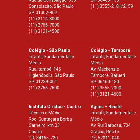
Rua da Consolação, 930
SP
,
06460-130
Consolação, São Paulo
(11) 3555-2181/2159
SP
,
01302-907
(11) 2114-8000
(11) 2766-7000
(11) 3121-4500
Colégio - São Paulo
Colégio - Tamboré
Infantil, Fundamental e
Infantil, Fundamental e
Médio
Médio
Rua Itambé, 145
Av. Mackenzie
Higienópolis, São Paulo
Tamboré, Barueri
SP
,
01239-001
SP
,
06460-130
(11) 2766-7600
(11) 3555-2000
(11) 3121-4600
Instituto Cristão - Castro
Agnes – Recife
Técnico e Médio
Infantil, Fundamental e
Rod. Guataçara Borba
Médio
Carneiro, km 03
Av. Rui Barbosa, 704
Castro
Graças, Recife
PR
,
84165-720
PE
,
52011-040