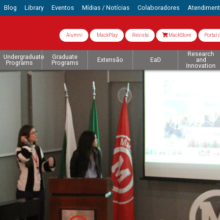
Blog
Library
Eventos
Mídias / Notícias
Colaboradores
Atendimen
Alumni
MackPlay
Revista
MackStore
Portal 
Research
Undergraduate
Graduate
Extensão
EaD
and
Programs
Programs
Innovation