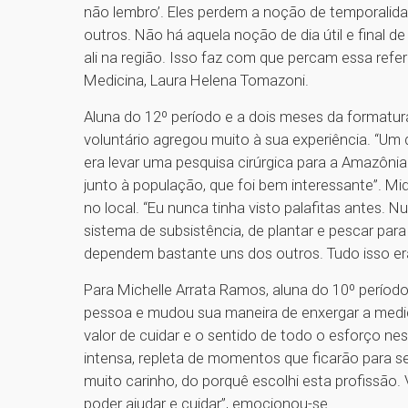
não lembro’. Eles perdem a noção de temporalida
outros. Não há aquela noção de dia útil e final
ali na região. Isso faz com que percam essa refe
Medicina, Laura Helena Tomazoni.
Aluna do 12º período e a dois meses da formatura
voluntário agregou muito à sua experiência. “Um 
era levar uma pesquisa cirúrgica para a Amazônia
junto à população, que foi bem interessante”. M
no local. “Eu nunca tinha visto palafitas antes
sistema de subsistência, de plantar e pescar para
dependem bastante uns dos outros. Tudo isso era
Para Michelle Arrata Ramos, aluna do 10º períod
pessoa e mudou sua maneira de enxergar a medic
valor de cuidar e o sentido de todo o esforço n
intensa, repleta de momentos que ficarão para
muito carinho, do porquê escolhi esta profissão.
poder ajudar e cuidar”, emocionou-se.