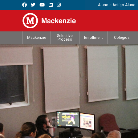
Aluno e Antigo Aluno
Selective
Mackenzie
Enrollment
Colégios
Process