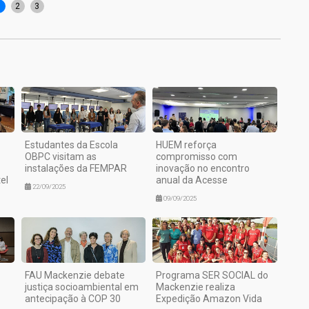
1
2
3
Estudantes da Escola
HUEM reforça
OBPC visitam as
compromisso com
instalações da FEMPAR
inovação no encontro
el
anual da Acesse
22/09/2025
09/09/2025
FAU Mackenzie debate
Programa SER SOCIAL do
justiça socioambiental em
Mackenzie realiza
antecipação à COP 30
Expedição Amazon Vida