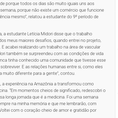
de porque todos os dias são muito iguais uns aos
 de semana, porque não existe um comércio que funcione
rência mesmo”, relatou a estudante do 9º período de
, a estudante Letícia Midori disse que o trabalho
dos meus maiores desafios, quando entrei no projeto,
. E acabei realizando um trabalho na área de vascular
idori também se surpreendeu com as condições de vida
. Nunca tinha conhecido uma comunidade que tivesse esse
 sobreviver. E as relações humanas entre si, como eles
 muito diferente para a gente”, contou.
o, a experiência na Amazônia a transformou como
ina. “Em momentos cheios de significado, redescobri o
essa longa jornada que é a medicina. Foi uma semana
 sempre na minha memória e que me lembrarão, com
 Voltei com o coração cheio de amor e gratidão por