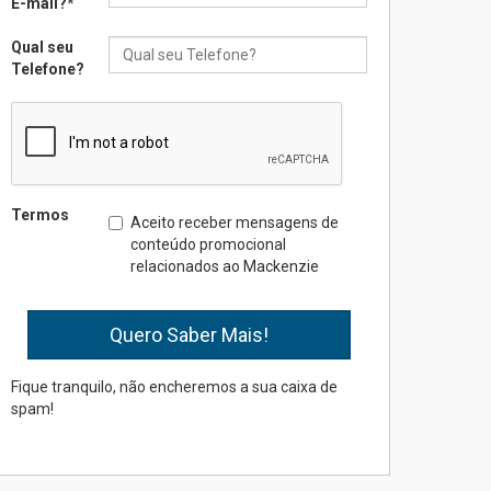
E-mail?
*
Qual seu
Seminário discute desafios
Telefone?
das novas tecnologias em
sistemas solares
residenciais
04.08.2026
Mackenzie recepciona os
Termos
Aceito receber mensagens de
calouros do segundo
conteúdo promocional
semestre de 2026
relacionados ao Mackenzie
04.08.2026
Como o Colégio Mackenzie
Brasília prepara seus
estudantes para o PAS antes
Fique tranquilo, não encheremos a sua caixa de
mesmo do Ensino Médio
spam!
04.08.2026