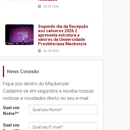
06.08.2026
Segundo dia da Recepção
aos calouros 2026.2
apresenta estrutura e
valores da Universidade
Presbiteriana Mackenzie
06.08.2026
News Conexão
Nova apresentação do
Centro de Música Brasileira
homenageia artista
Fique por dentro do Mackenzie!
brasileira
Cadastre-se em segundos e receba nossas
05.08.2026
notícias e novidades direto no seu e-mail.
Qual seu
Universidade Mackenzie
Nome?
*
realizará nova edição da
Feira EducationUSA
Qual seu
05.08.2026