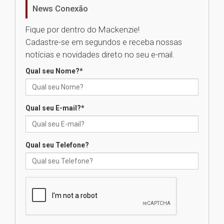
homenageia artista brasileira
News Conexão
05.08.2026
Fique por dentro do Mackenzie!
Cadastre-se em segundos e receba nossas
Universidade Mackenzie
notícias e novidades direto no seu e-mail.
realizará nova edição da Feira
EducationUSA
Qual seu Nome?
*
05.08.2026
Qual seu E-mail?
*
Seminário discute desafios
das novas tecnologias em
sistemas solares residenciais
04.08.2026
Qual seu Telefone?
Mackenzie recepciona os
calouros do segundo semestre
de 2026
04.08.2026