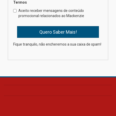
Termos
Como o Colégio Mackenzie
Brasília prepara seus
Aceito receber mensagens de conteúdo
estudantes para o PAS antes
promocional relacionados ao Mackenzie
mesmo do Ensino Médio
04.08.2026
Como os pais podem investir
Fique tranquilo, não encheremos a sua caixa de spam!
na educação dos filhos além da
escola
04.08.2026