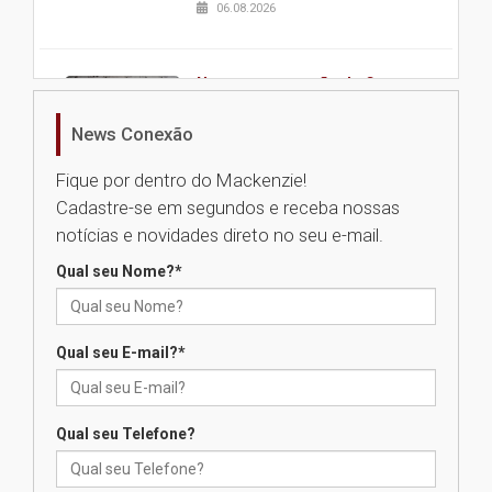
06.08.2026
Nova apresentação do Centro
de Música Brasileira
homenageia artista brasileira
News Conexão
05.08.2026
Fique por dentro do Mackenzie!
Cadastre-se em segundos e receba nossas
Universidade Mackenzie
notícias e novidades direto no seu e-mail.
realizará nova edição da Feira
EducationUSA
Qual seu Nome?
*
05.08.2026
Qual seu E-mail?
*
Seminário discute desafios
das novas tecnologias em
sistemas solares residenciais
04.08.2026
Qual seu Telefone?