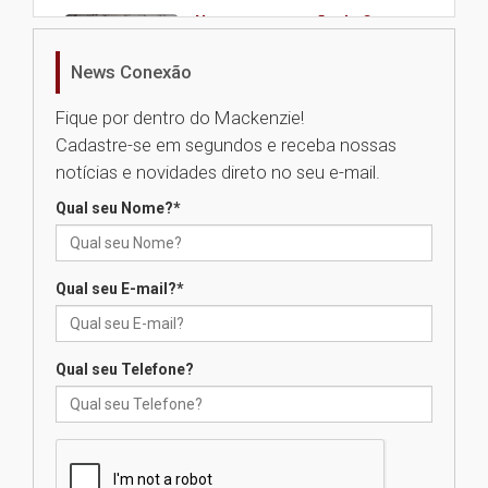
Nova apresentação do Centro
de Música Brasileira
homenageia artista brasileira
News Conexão
05.08.2026
Fique por dentro do Mackenzie!
Cadastre-se em segundos e receba nossas
Universidade Mackenzie
notícias e novidades direto no seu e-mail.
realizará nova edição da Feira
EducationUSA
Qual seu Nome?
*
05.08.2026
Qual seu E-mail?
*
Seminário discute desafios
das novas tecnologias em
sistemas solares residenciais
04.08.2026
Qual seu Telefone?
Mackenzie recepciona os
calouros do segundo semestre
de 2026