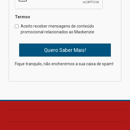
04.08.2026
Termos
Como o Colégio Mackenzie
Brasília prepara seus
Aceito receber mensagens de conteúdo
estudantes para o PAS antes
promocional relacionados ao Mackenzie
mesmo do Ensino Médio
04.08.2026
Como os pais podem investir
Fique tranquilo, não encheremos a sua caixa de spam!
na educação dos filhos além da
escola
04.08.2026