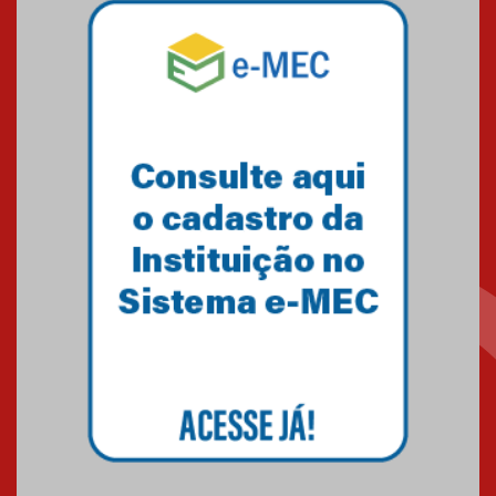
A HISTÓRIA DA FACULDADE
PRESBITERIANA MACKENZIE
RIO ATÉ À SUA NOVA UNIDADE,
EM BOTAFOGO
06.07.2023
Novo E-book do Mackenzie Rio
é Sobre Finanças Pessoais
04.01.2023
AGORA MACKENZIE RIO - ANO 4
EDIÇÃO 07
21.12.2022