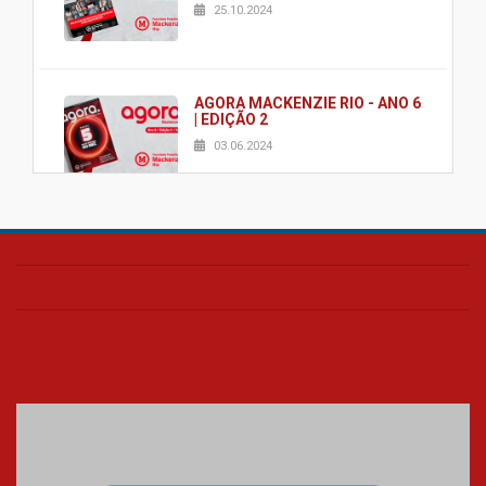
25.10.2024
AGORA MACKENZIE RIO - ANO 6
| EDIÇÃO 2
03.06.2024
AGORA MACKENZIE RIO - ANO 6
| EDIÇÃO 1
23.02.2024
O Mackenzie Rio é Nota
MÁXIMA no MEC
01.11.2023