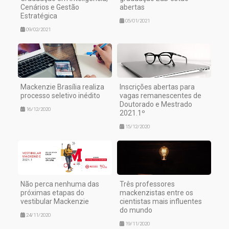
Cenários e Gestão
abertas
Estratégica
05/01/2021
09/02/2021
Mackenzie Brasília realiza
Inscrições abertas para
processo seletivo inédito
vagas remanescentes de
Doutorado e Mestrado
16/12/2020
2021.1º
15/12/2020
Não perca nenhuma das
Três professores
próximas etapas do
mackenzistas entre os
vestibular Mackenzie
cientistas mais influentes
do mundo
24/11/2020
19/11/2020