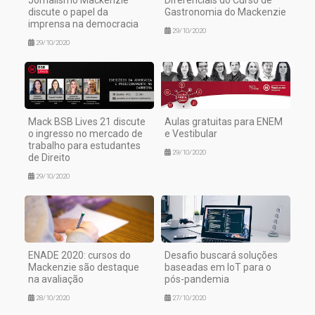
discute o papel da
Gastronomia do Mackenzie
imprensa na democracia
29/10/2020
29/10/2020
Mack BSB Lives 21 discute
Aulas gratuitas para ENEM
o ingresso no mercado de
e Vestibular
trabalho para estudantes
29/10/2020
de Direito
29/10/2020
ENADE 2020: cursos do
Desafio buscará soluções
Mackenzie são destaque
baseadas em IoT para o
na avaliação
pós-pandemia
28/10/2020
27/10/2020