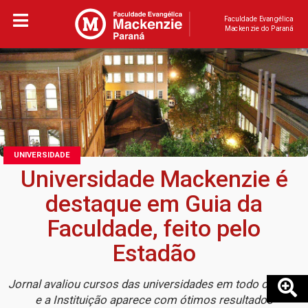
Faculdade Evangélica
Mackenzie do Paraná
UNIVERSIDADE
Universidade Mackenzie é
destaque em Guia da
Faculdade, feito pelo
Estadão
Jornal avaliou cursos das universidades em todo o Brasil
e a Instituição aparece com ótimos resultados