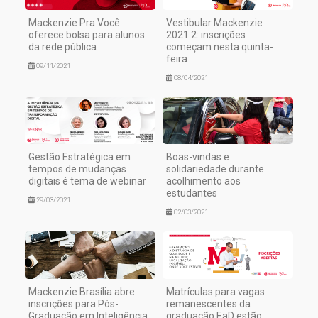
Mackenzie Pra Você
Vestibular Mackenzie
oferece bolsa para alunos
2021.2: inscrições
da rede pública
começam nesta quinta-
feira
09/11/2021
08/04/2021
Gestão Estratégica em
Boas-vindas e
tempos de mudanças
solidariedade durante
digitais é tema de webinar
acolhimento aos
estudantes
29/03/2021
02/03/2021
Mackenzie Brasília abre
Matrículas para vagas
inscrições para Pós-
remanescentes da
Graduação em Inteligência,
graduação EaD estão