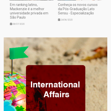
Em ranking latino,
Conheça os novos cursos
Mackenzie é a melhor
da Pós-Graduação Lato
universidade privada em
Sensu - Especialização
São Paulo
24/06/2020
08/07/2020