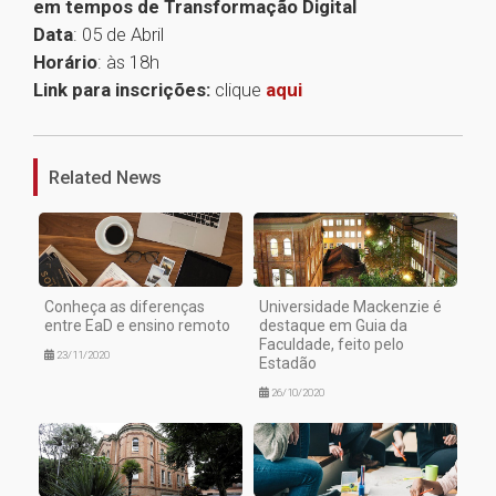
em tempos de Transformação Digital
Data
: 05 de Abril
Horário
: às 18h
Link para inscrições:
clique
aqui
1
Related News
Conheça as diferenças
Universidade Mackenzie é
entre EaD e ensino remoto
destaque em Guia da
Faculdade, feito pelo
23/11/2020
Estadão
26/10/2020