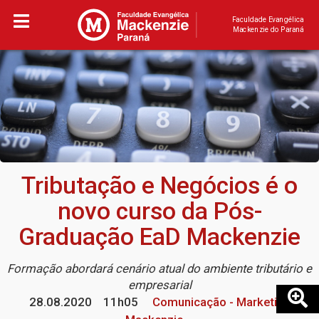
Faculdade Evangélica
Mackenzie do Paraná
Tributação e Negócios é o
novo curso da Pós-
Graduação EaD Mackenzie
Formação abordará cenário atual do ambiente tributário e
empresarial
28.08.2020
11h05
Comunicação - Marketing