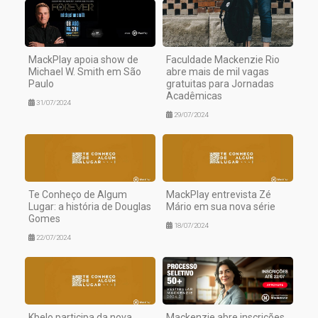
MackPlay apoia show de
Faculdade Mackenzie Rio
Michael W. Smith em São
abre mais de mil vagas
Paulo
gratuitas para Jornadas
Acadêmicas
31/07/2024
29/07/2024
Te Conheço de Algum
MackPlay entrevista Zé
Lugar: a história de Douglas
Mário em sua nova série
Gomes
18/07/2024
22/07/2024
Kbelo participa da nova
Mackenzie abre inscrições