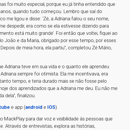
 mas foi muito especial, porque eu já tinha entendido que
te anos, quando tudo começou. Lembro que saí do
co me ligou e disse: ‘Zé, a Adriana falou o seu nome,
 me despedir, era como se ela estivesse dizendo para
rimento está muito grande’. Foi então que voltei, fiquei ao
dar do João e da Maria, obrigado por esse tempo, por esses
. Depois de meia hora, ela partiu”, completou Zé Mário,
ue Adriana teve em sua vida e o quanto ele aprendeu
Adriana sempre foi otimista. Ela me incentivava, era
 tanto tempo, e teria durado mais se não fosse pelo
 hoje dos aprendizados que a Adriana me deu. Eu não me
 dela”, finalizou.
tube
e app (
android
e
IOS
).
o MackPlay para dar voz e visibilidade às pessoas que
 Através de entrevistas, explora as histórias,