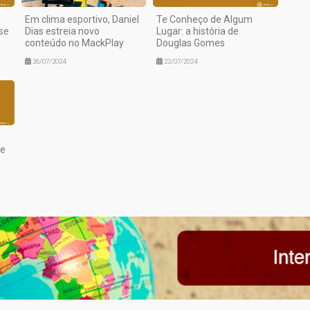
Em clima esportivo, Daniel
Te Conheço de Algum
se
Dias estreia novo
Lugar: a história de
conteúdo no MackPlay
Douglas Gomes
26/07/2024
22/07/2024
de