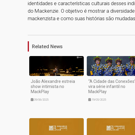
identidades e características culturais desses ind
do Mackenzie. O objetivo é mostrar a diversida
mackenzista e como suas histórias são mudadas
Related News
João Alexandre estreia
“A Cidade das Conexões
show intimista no
vira série infantil no
MackPlay
MackPlay
09/06/2025
19/05/2025