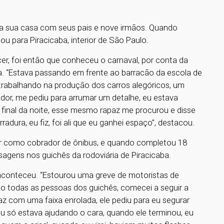
ia sua casa com seus pais e nove irmãos. Quando
ou para Piracicaba, interior de São Paulo.
er, foi então que conheceu o carnaval, por conta da
. “Estava passando em frente ao barracão da escola de
 trabalhando na produção dos carros alegóricos, um
dor, me pediu para arrumar um detalhe, eu estava
 final da noite, esse mesmo rapaz me procurou e disse
adura, eu fiz, foi ali que eu ganhei espaço”, destacou.
r como cobrador de ônibus, e quando completou 18
sagens nos guichês da rodoviária de Piracicaba.
 aconteceu. “Estourou uma greve de motoristas de
ndo todas as pessoas dos guichês, comecei a seguir a
z com uma faixa enrolada, ele pediu para eu segurar
eu só estava ajudando o cara, quando ele terminou, eu