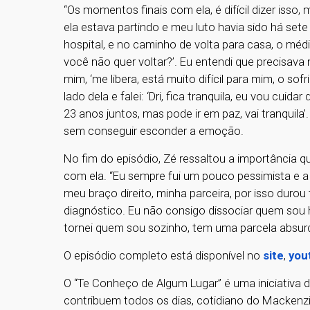
“Os momentos finais com ela, é difícil dizer isso,
ela estava partindo e meu luto havia sido há se
hospital, e no caminho de volta para casa, o médi
você não quer voltar?’. Eu entendi que precisava
mim, ‘me libera, está muito difícil para mim, o sof
lado dela e falei: ‘Dri, fica tranquila, eu vou cui
23 anos juntos, mas pode ir em paz, vai tranquila’
sem conseguir esconder a emoção.
No fim do episódio, Zé ressaltou a importância q
com ela. “Eu sempre fui um pouco pessimista e a 
meu braço direito, minha parceira, por isso durou
diagnóstico. Eu não consigo dissociar quem sou
tornei quem sou sozinho, tem uma parcela absurda
O episódio completo está disponível no
site
,
you
O “Te Conheço de Algum Lugar” é uma iniciativa d
contribuem todos os dias, cotidiano do Mackenzie.