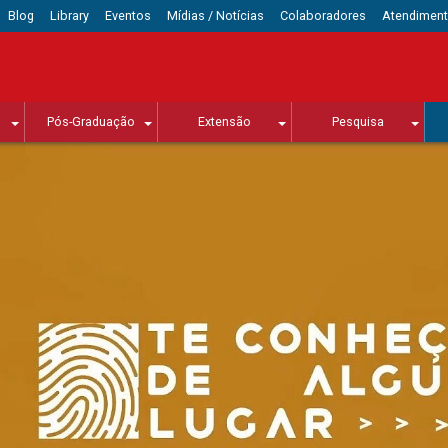
Blog
Library
Eventos
Mídias / Notícias
Colaboradores
Atendimen
Pós-Graduação
Extensão
Pesquisa