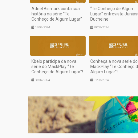
Adriel Bismark conta sua
“Te Conheço de Algum
história na série “Te
Lugar” entrevista Junias
Conheço de Algum Lugar”
Ducheine
05/08/2024
29/07/2024
Kbelo participa da nova
Conheça a nova série do
série do MackPlay “Te
MackPlay “Te Conheço 
Conheço de Algum Lugar”!
Algum Lugar”!
16/07/2024
01/07/2024