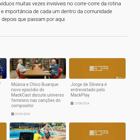
ivíduos muitas vezes invisíveis no corre-corre da rotina
de e importância de cada um dentro da comunidade
 depois que passam por aqui.
1
”
Música e Chico Buarque:
Jorge de Silveira é
novo episódio do
entrevistado pelo
MackCast discute universo
MackPlay
feminino nas canções do
12/08/2024
compositor
25/09/2024