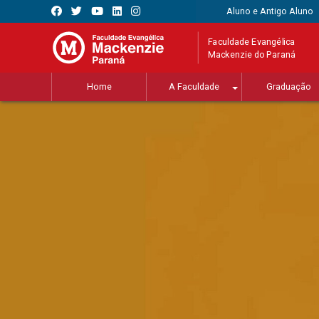
Aluno e Antigo Aluno
Faculdade Evangélica
Mackenzie do Paraná
Home
A Faculdade
Graduação