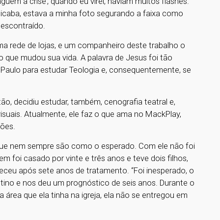
aguem a crise’, quando eu virei, haviam muitos flashes.
racicaba, estava a minha foto segurando a faixa como
descontraído.
 rede de lojas, e um companheiro deste trabalho o
o que mudou sua vida. A palavra de Jesus foi tão
 Paulo para estudar Teologia e, consequentemente, se
ão, decidiu estudar, também, cenografia teatral e,
isuais. Atualmente, ele faz o que ama no MackPlay,
ções.
que nem sempre são como o esperado. Com ele não foi
m foi casado por vinte e três anos e teve dois filhos,
leceu após sete anos de tratamento. “Foi inesperado, o
tino e nos deu um prognóstico de seis anos. Durante o
área que ela tinha na igreja, ela não se entregou em