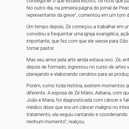
consegui ler o que estava escrito, ‘os ricos que p
No outro dia, na primeira página do jornal de Pi
representante da greve”, comentou em um tom 
Um tempo depois, Zé começou a trabalhar em uma
convidou a frequentar uma igreja evangélica, açã
importante, que fez com que ele viesse para São
tornar pastor.
Mas seu amor pela arte ainda estava vivo. Zé, ent
depois de formado, ingressou no curso de artes v
planejando e elaborando cenários para as produ
Porém, como toda história, existem momentos 
diferente. A esposa de Zé Mário, Adriana, com que
João e Maria, foi diagnosticada com câncer e fa
médico disse que era um câncer maligno no intes
tratamento, ela seguiu cantando e coordenando a 
nenhum momento”, realçou.