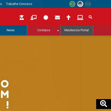
to
Trabalhe Conosco
News
Contatos
Mackenzie Portal