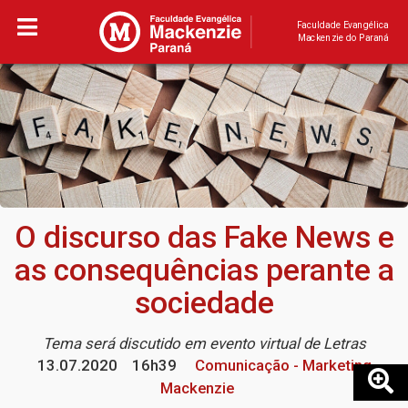
Faculdade Evangélica
Mackenzie do Paraná
O discurso das Fake News e
as consequências perante a
sociedade
Tema será discutido em evento virtual de Letras
13.07.2020
16h39
Comunicação - Marketing
Mackenzie