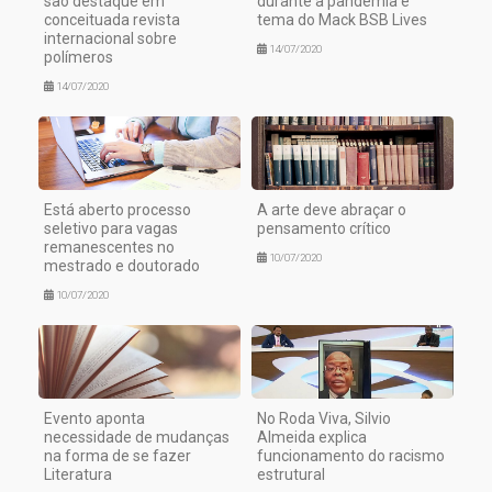
são destaque em
durante a pandemia é
conceituada revista
tema do Mack BSB Lives
internacional sobre
14/07/2020
polímeros
14/07/2020
Está aberto processo
A arte deve abraçar o
seletivo para vagas
pensamento crítico
remanescentes no
10/07/2020
mestrado e doutorado
10/07/2020
Evento aponta
No Roda Viva, Silvio
necessidade de mudanças
Almeida explica
na forma de se fazer
funcionamento do racismo
Literatura
estrutural