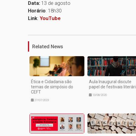
Data:
13 de agosto
Horário
: 18h30
Link
:
YouTube
Related News
Ética e Cidadania são
Aula Inaugural discute
temas de simpósio do
papel de festivais literár
CEFT
13/08/2020
27/07/2023