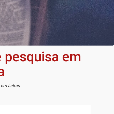
e pesquisa em
a
 em Letras