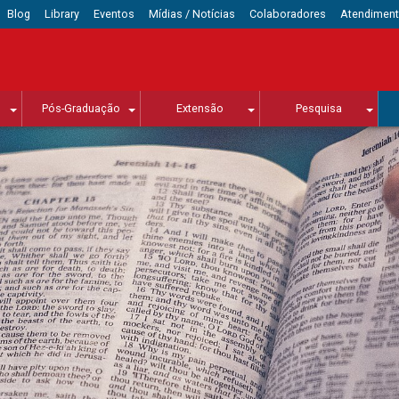
Blog
Library
Eventos
Mídias / Notícias
Colaboradores
Atendimen
Pós-Graduação
Extensão
Pesquisa