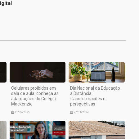
gital
1
Celulares proibidos em
Dia Nacional da Educação
sala de aula: conheça as
a Distância:
adaptações do Colégio
transformações e
Mackenzie
perspectivas
11/02/2025
27/11/2024