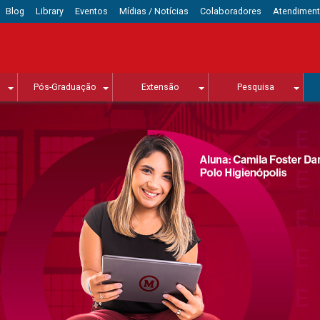
Blog
Library
Eventos
Mídias / Notícias
Colaboradores
Atendimen
Pós-Graduação
Extensão
Pesquisa