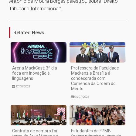
Antônio de Moura Borges palestrou sobre “Direito
Tributário Internacional”.
1
Related News
Arena MackCast: 3º dia
Professora da Faculdade
foca em inovação e
Mackenzie Brasília é
linguagens
condecorada com
Comenda da Ordem do
17/08/2023
Mérito
04/07/2023
Contrato de namoro foi
Estudantes da FPMB