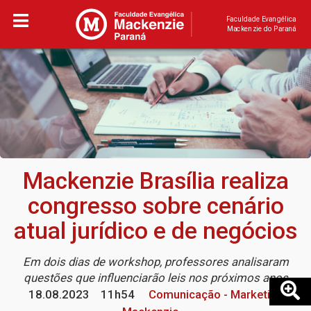
Faculdade Evangélica
Mackenzie do Paraná
Mackenzie Brasília realiza
congresso sobre cenário
atual jurídico e de negócios
Em dois dias de workshop, professores analisaram
questões que influenciarão leis nos próximos anos
18.08.2023
11h54
Comunicação - Marketing