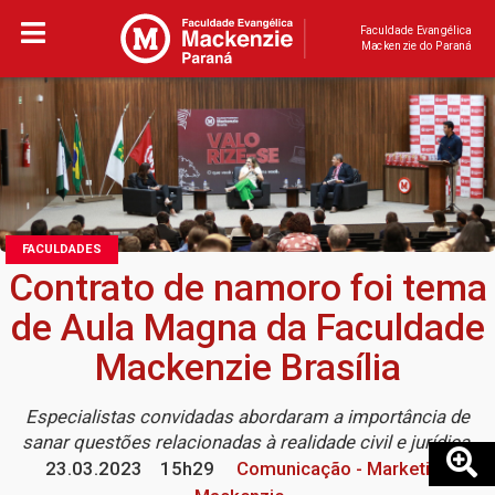
Faculdade Evangélica
Mackenzie do Paraná
FACULDADES
Contrato de namoro foi tema
de Aula Magna da Faculdade
Mackenzie Brasília
Especialistas convidadas abordaram a importância de
sanar questões relacionadas à realidade civil e jurídica
23.03.2023
15h29
Comunicação - Marketing