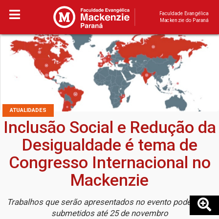
Faculdade Evangélica
Mackenzie do Paraná
ATUALIDADES
Inclusão Social e Redução da
Desigualdade é tema de
Congresso Internacional no
Mackenzie
Trabalhos que serão apresentados no evento podem ser
submetidos até 25 de novembro