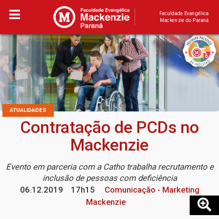
Faculdade Evangélica
Mackenzie do Paraná
ATUALIDADES
Contratação de PCDs no
Mackenzie
Evento em parceria com a Catho trabalha recrutamento e
inclusão de pessoas com deficiência
06.12.2019
17h15
Comunicação - Marketing
Mackenzie