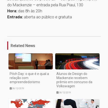
do Mackenzie – entrada pela Rua Piauí, 130
Hora:
das 8h às 20h
Entrada:
aberta ao público e gratuita
1
Related News
Pitch Day: o que é e qual a
Alunos de Design do
relação com
Mackenzie recebem
empreendedorismo
prêmio em concurso da
Volkswagen
06/12/2019
06/12/2019