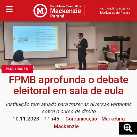
Faculdade Evangélica
Mackenzie do Paraná
FACULDADES
FPMB aprofunda o debate
eleitoral em sala de aula
Instituição tem atuado para trazer as diversas vertentes
sobre o curso de direito
10.11.2023
11h45
Comunicação - Marketing
Mackenzie