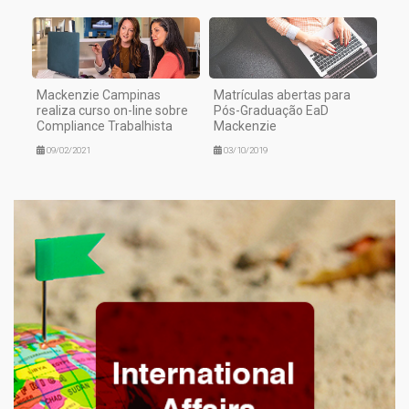
Mackenzie Campinas
Matrículas abertas para
realiza curso on-line sobre
Pós-Graduação EaD
Compliance Trabalhista
Mackenzie
09/02/2021
03/10/2019