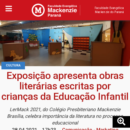
Faculdade Evangélica
Mackenzie do Paraná
CULTURA
Exposição apresenta obras
literárias escritas por
crianças da Educação Infantil
LerMack 2021, do Colégio Presbiteriano Mackenzie
Brasília, celebra importância da literatura no processo
educacional
28.04.2021
17h23
Comunicação - Marketing