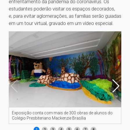
enfrentamento da pandemia do coronavírus. Os
estudantes poderão visitar os espaços decorados,
e, para evitar aglomerações, as famílias serão guiadas
em um tour virtual, gravado em um vídeo especial.
Exposição conta com mais de 300 obras de alunos do
Ex
Colégio Presbiteriano Mackenzie Brasília
Co
1
2
3
4
5
6
7
8