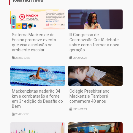
Related News
Sistema Mackenzie de
III Congresso de
Ensino promove evento
Cosmovisão Cristã debate
que visa a inclusão no
sobre como formar a nova
ambiente escolar
geração
28/08/2024
26/06/2024
Mackenzistas nadarão 34
Colégio Presbiteriano
km e combaterão a fome
Mackenzie Tamboré
em 3ª edição do Desafio do
comemora 40 anos
Bem
13/05/2021
20/05/2021