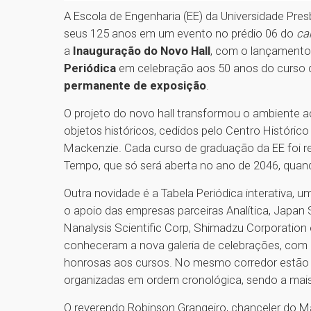
A Escola de Engenharia (EE) da Universidade Pre
seus 125 anos em um evento no prédio 06 do
ca
a
Inauguração do Novo Hall
, com o lançament
Periódica
em celebração aos 50 anos do curso 
permanente de exposição
.
O projeto do novo hall transformou o ambiente 
objetos históricos, cedidos pelo Centro Históric
Mackenzie. Cada curso de graduação da EE foi re
Tempo, que só será aberta no ano de 2046, quan
Outra novidade é a Tabela Periódica interativa, 
o apoio das empresas parceiras Analítica, Japan
Nanalysis Scientific Corp, Shimadzu Corporation e
conheceram a nova galeria de celebrações, com
honrosas aos cursos. No mesmo corredor estão
organizadas em ordem cronológica, sendo a mais
O reverendo Robinson Grangeiro, chanceler do Ma