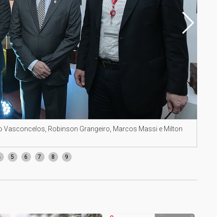
tro Vasconcelos, Robinson Grangeiro, Marcos Massi e Milton
Auto
4
5
6
7
8
9