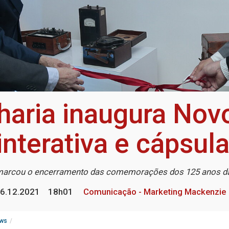
haria inaugura Novo
interativa e cápsu
marcou o encerramento das comemorações dos 125 anos d
6.12.2021
18h01
Comunicação - Marketing Mackenzie
ws