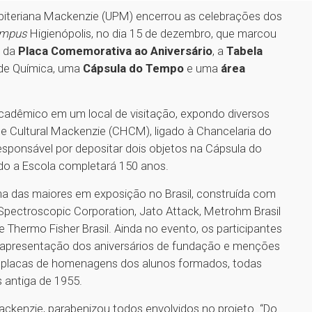
sbiteriana Mackenzie (UPM) encerrou as celebrações dos
mpus
Higienópolis, no dia 15 de dezembro, que marcou
o da
Placa Comemorativa ao Aniversário
, a
Tabela
de Química, uma
Cápsula do Tempo
e uma
área
acadêmico em um local de visitação, expondo diversos
o e Cultural Mackenzie (CHCM), ligado à Chancelaria do
sponsável por depositar dois objetos na Cápsula do
do a Escola completará 150 anos.
uma das maiores em exposição no Brasil, construída com
 Spectroscopic Corporation, Jato Attack, Metrohm Brasil
 Thermo Fisher Brasil. Ainda no evento, os participantes
 apresentação dos aniversários de fundação e menções
 placas de homenagens dos alunos formados, todas
 antiga de 1955.
ckenzie, parabenizou todos envolvidos no projeto. “Do