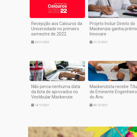
Recepção aos Calouros da
Projeto Incluir Direito do
Universidade no primeiro
Mackenzie ganha prêmi
semestre de 2022
Innovare
20/01/2022
21/12/2021
Não perca nenhuma data
Mackenzista recebe Títu
da lista de aprovados no
de Eminente Engenheiro
Vestibular Mackenzie
do Ano
14/12/2021
08/12/2021