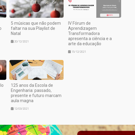
5 músicas que não podem
IV Fórum de
o
faltar na sua Playlist de
Aprendizagem
Natal
Transformadora
apresenta a ciência e a
20/12/2021
arte da educação
15/12/2021
lo
125 anos da Escola de
Engenharia: passado,
presente e futuro marcam
aula magna
12/03/2021