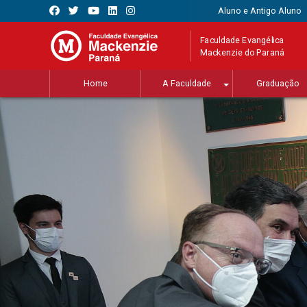
Aluno e Antigo Aluno
Faculdade Evangélica
Mackenzie do Paraná
Home
A Faculdade
Graduação