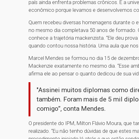
país ainda enfrenta problemas crônicos. E a univ
econômico porque levamos e desenvolvemos con
Quem recebeu diversas homenagens durante o ev
no mesmo dia completava 50 anos de formado. O
conhece a trajetória mackenzista. “Ele deu prov
quando contou nossa história. Uma aula que nos
Marcel Mendes se formou no dia 15 de dezembro 
Mackenzie exatamente no mesmo dia. “Esse ambi
afirma ele ao pensar o quanto dedicou de sua vida
"Assinei muitos diplomas como dire
também. Foram mais de 5 mil diplo
comigo”, conta Mendes.
O presidente do IPM, Milton Flávio Moura, que t
realizado. “Eu não tenho dúvidas de que estes ma
procedimento iniciado lá atrás e que estão sendo