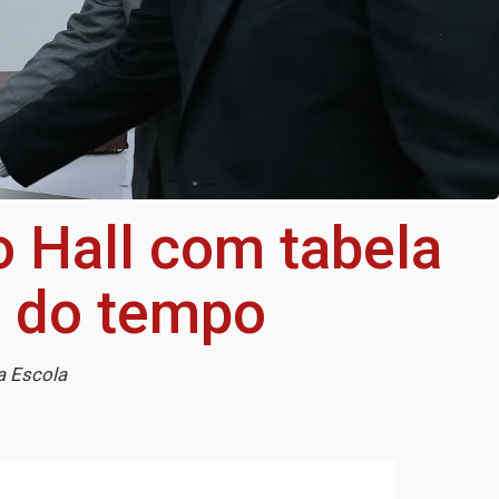
 Hall com tabela
la do tempo
a Escola