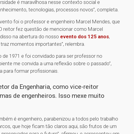
ersidade é maravilhosa nesse contexto social e
hecimento, tecnologias, processos novos”, completa.
ento foi o professor e engenheiro Marcel Mendes, que
 reitor fez questão de mencionar como Marcel
a disso na abertura do nosso
evento dos 125 anos
,
 traz momentos importantes”, relembra.
de 1971 e foi convidado para ser professor no
ente me convida a uma reflexão sobre o passado”,
 para formar profissionais.
tor da Engenharia, como vice-reitor
mas de engenheiros. Isso mexe muito
ambém é engenheiro, parabenizou a todos pelo trabalho
rcos, que hoje ficam tão claros aqui, são frutos de um
 preservados para o futuro”, afirmou, e acrescentou em