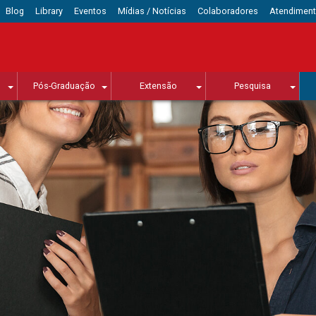
Blog
Library
Eventos
Mídias / Notícias
Colaboradores
Atendimen
Pós-Graduação
Extensão
Pesquisa