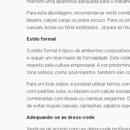
mantém uma aparência adequada para o trabalh
Para esta abordagem, recomenda-se vestir combi
blazers, calças cargo ou jeans escuro. Para os p
casuais, botas ou tênis estilizados. Já para as mu
Estilo formal
O estilo formal é típico de ambientes corporativo
e requer um nível maior de formalidade. Este cód
respeito pela cultura empresarial. A cor predomin
tons sóbrios, como azul-marinho, também são c
Para um look sóbrio, é possível utilizar ternos co
com padrões sutis, ou blazers com calças sociais.
combinadas com blusas ou camisas elegantes. Os
de evitar roupas casuais, camisetas, sapatos esp
Adequando-se ao dress-code
Vestir-se de acordo com um dress-code profission