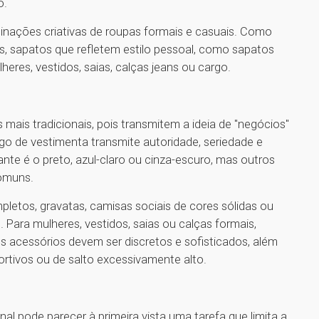
o.
nações criativas de roupas formais e casuais. Como
és, sapatos que refletem estilo pessoal, como sapatos
lheres, vestidos, saias, calças jeans ou cargo.
s mais tradicionais, pois transmitem a ideia de "negócios"
igo de vestimenta transmite autoridade, seriedade e
ante é o preto, azul-claro ou cinza-escuro, mas outros
omuns.
mpletos, gravatas, camisas sociais de cores sólidas ou
 Para mulheres, vestidos, saias ou calças formais,
 acessórios devem ser discretos e sofisticados, além
ortivos ou de salto excessivamente alto.
al pode parecer à primeira vista uma tarefa que limita a