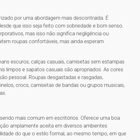
terizado por uma abordagem mais descontraída. É
 desde que isso seja feito com sobriedade e bom senso.
rporativos, mas isso não significa negligência ou
mitem roupas confortáveis, mas ainda esperam
eans escuros, calças casuais, camisetas sem estampas
ênis limpos e sapatos casuais são apropriados. As cores
ssão pessoal. Roupas desgastadas e rasgadas,
nelos, crocs, camisetas de bandas ou grupos musicais,
as.
, sendo mais comum em escritórios. Oferece uma boa
opção amplamente aceita em diversos ambientes
ibilidade do que o estilo formal, ao mesmo tempo, em que