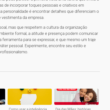
as de incorporar toques pessoais e criativos em
a personalidade é encontrar detalhes que diferenciam o
de vestimenta da empresa.
soal, mas que respeitem a cultura da organização
biente formal, a atitude e presença podem comunicar
a ferramenta para se expressar, e que mesmo um traje
aráter pessoal. Experimente, encontre seu estilo e
ofissionalismo.
1
Como usar a inteligência
Dia das Mães: histórias