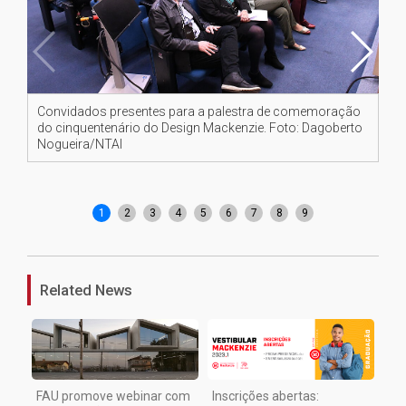
Convidados presentes para a palestra de comemoração
Co
do cinquentenário do Design Mackenzie. Foto: Dagoberto
Fo
Nogueira/NTAI
1
2
3
4
5
6
7
8
9
Related News
FAU promove webinar com
Inscrições abertas: