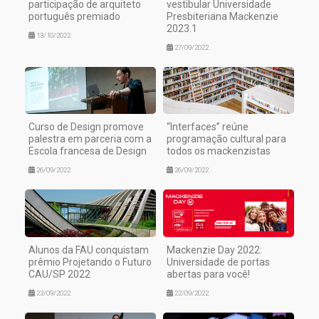
participação de arquiteto
vestibular Universidade
português premiado
Presbiteriana Mackenzie
2023.1
13/10/2022
27/09/2022
Curso de Design promove
“Interfaces” reúne
palestra em parceria com a
programação cultural para
Escola francesa de Design
todos os mackenzistas
26/09/2022
26/09/2022
Alunos da FAU conquistam
Mackenzie Day 2022:
prêmio Projetando o Futuro
Universidade de portas
CAU/SP 2022
abertas para você!
23/09/2022
22/09/2022