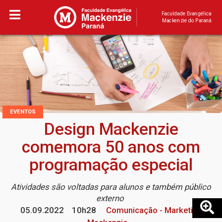
Faculdade Evangélica
Mackenzie do Paraná
EVENTOS
Design Mackenzie
comemora 50 anos com
programação especial
Atividades são voltadas para alunos e também público
externo
05.09.2022
10h28
Comunicação - Marketing