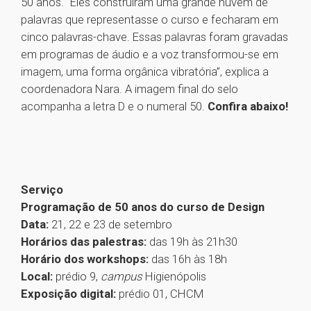
50 anos. “Eles construíram uma grande nuvem de
palavras que representasse o curso e fecharam em
cinco palavras-chave. Essas palavras foram gravadas
em programas de áudio e a voz transformou-se em
imagem, uma forma orgânica vibratória”, explica a
coordenadora Nara. A imagem final do selo
acompanha a letra D e o numeral 50.
Confira abaixo!
Serviço
Programação de 50 anos do curso de Design
Data:
21, 22 e 23 de setembro
Horários das palestras:
das 19h às 21h30
Horário dos workshops:
das 16h às 18h
Local:
prédio 9,
campus
Higienópolis
Exposição digital:
prédio 01, CHCM
1