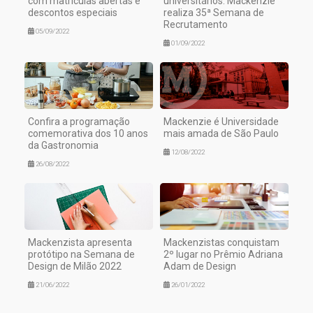
com matrículas abertas e
universitários: Mackenzie
descontos especiais
realiza 35ª Semana de
Recrutamento
05/09/2022
01/09/2022
Confira a programação
Mackenzie é Universidade
comemorativa dos 10 anos
mais amada de São Paulo
da Gastronomia
12/08/2022
26/08/2022
Mackenzista apresenta
Mackenzistas conquistam
protótipo na Semana de
2º lugar no Prêmio Adriana
Design de Milão 2022
Adam de Design
21/06/2022
26/01/2022