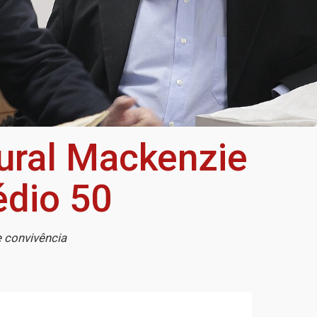
tural Mackenzie
édio 50
 convivência