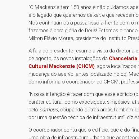
“O Mackenzie tem 150 anos e não cuidamos apena
é o legado que queremos deixar, e que recebemo
Nós continuamos a passar isso à frente com o m
fazemos é para glória de Deus! Estamos olhando 
Milton Flávio Moura, presidente do Instituto Pre
A fala do presidente resume a visita da diretoria 
de agosto, às novas instalações da
Chancelaria
Cultural Mackenzie (CHCM)
, agora localizados
mudança do acervo, antes localizado no Ed. Mack
como informa o coordenador do CHCM, profess
“Nossa intenção é fazer com que esse edifício (p
caráter cultural, como exposições, simpósios, ativ
pelo
campus
, ocupando outras áreas também. O a
por uma questão técnica de infraestrutura”, diz 
O coordenador conta que o edifício, que é do fina
uma obra de infraestrutura urbana que acontece