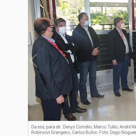
Da esq. para dir.: Denys Cornélio, Marco Tullio, André R
Robinson Grangeiro, Carlos Bufon. Foto: Dago Noguei