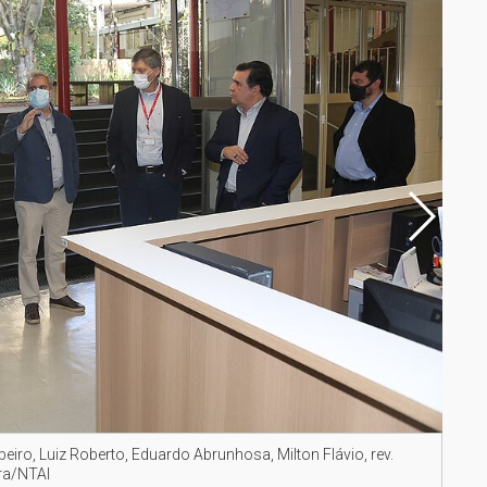
ibeiro, Luiz Roberto, Eduardo Abrunhosa, Milton Flávio, rev.
Part
ra/NTAI