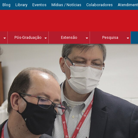
Blog
Library
Eventos
Mídias / Notícias
Colaboradores
Atendimen
Pós-Graduação
Extensão
Pesquisa