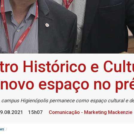
ro Histórico e Cul
novo espaço no pr
o campus Higienópolis permanece como espaço cultural e de
9.08.2021
15h07
Comunicação - Marketing Mackenzie
ws