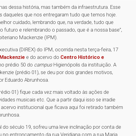
s dessa história, mas também da infraestrutura. Esse
s daqueles que nos entregaram tudo que temos hoje.
elhor cuidado, lembrando que, na verdade, tudo que
o futuro e relembrando o passado, que é a nossa base”,
sbiteriano Mackenzie (IPM).
executiva (DIREX) do IPM, ocorrida nesta terça-feira, 17
 Mackenzie
e do acervo do
Centro Histórico e
 no prédio 50 do
campus
Higienópolis da instituição. A
enzie (prédio 01), se deu por dois grandes motivos,
or Eduardo Abrunhosa.
rédio 01) fique cada vez mais voltado às ações de
idades musicais etc. Que a partir daqui isso se irradie
cervo institucional que ficava aqui foi retirado também
Abrunhosa.
l do século 19, sofreu uma leve inclinação por conta de
u no entroncamento da rua Veridiana com a rua Maria