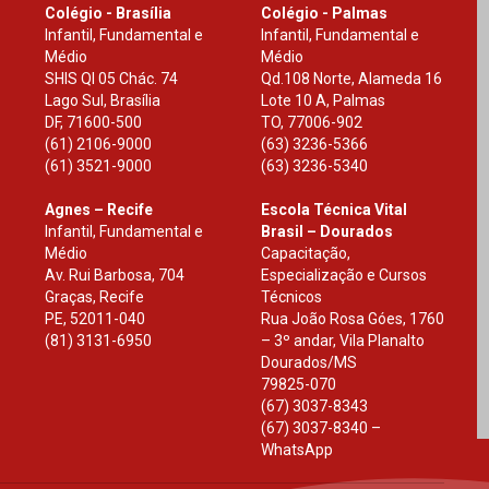
Colégio - Brasília
Colégio - Palmas
Infantil, Fundamental e
Infantil, Fundamental e
Médio
Médio
SHIS Ql 05 Chác. 74
Qd.108 Norte, Alameda 16
Lago Sul, Brasília
Lote 10 A, Palmas
DF
,
71600-500
TO
,
77006-902
(61) 2106-9000
(63) 3236-5366
(61) 3521-9000
(63) 3236-5340
Agnes – Recife
Escola Técnica Vital
Infantil, Fundamental e
Brasil – Dourados
Médio
Capacitação,
Av. Rui Barbosa, 704
Especialização e Cursos
Graças, Recife
Técnicos
PE
,
52011-040
Rua João Rosa Góes, 1760
(81) 3131-6950
– 3º andar, Vila Planalto
Dourados
/
MS
79825-070
(67) 3037-8343
(67) 3037-8340 –
WhatsApp