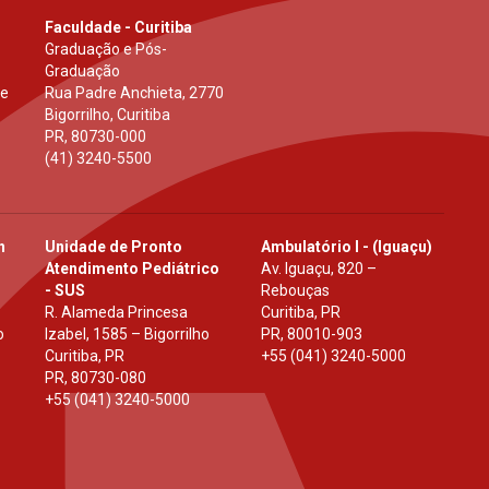
Faculdade - Curitiba
Graduação e Pós-
Graduação
 e
Rua Padre Anchieta, 2770
Bigorrilho, Curitiba
PR
,
80730-000
(41) 3240-5500
h
Unidade de Pronto
Ambulatório I - (Iguaçu)
Atendimento Pediátrico
Av. Iguaçu, 820 –
- SUS
Rebouças
R. Alameda Princesa
Curitiba, PR
o
Izabel, 1585 – Bigorrilho
PR
,
80010-903
Curitiba, PR
+55 (041) 3240-5000
PR
,
80730-080
+55 (041) 3240-5000