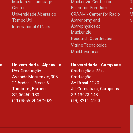
Mackenzie Language
Mackenzie Center for
R
Center
Economic Freedom
R
Universidade Aberta do
CRAAM - Center for Radio
M
Tempo Útil
Astronomy and
N
Astrophysics at
International Affairs
Mackenzie
Research Coordination
Vitrine Tecnologica
MackPesquisa
le
Universidade - Alphaville
Universidade - Campinas
Pós-Graduação
Graduação e Pós-
Avenida Mackenzie, 905 –
Graduação
2º Andar – Prédio 5
Av. Brasil, 1220
Tamboré , Barueri
Jd. Guanabara, Campinas
SP
,
06460-130
SP
,
13073-148
(11) 3555-2048/2022.
(19) 3211-4100