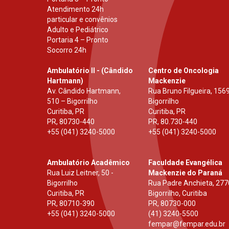
Atendimento 24h
particular e convênios
Adulto e Pediátrico
Portaria 4 – Pronto
Socorro 24h
Ambulatório II - (Cândido
Centro de Oncologia
Hartmann)
Mackenzie
Av. Cândido Hartmann,
Rua Bruno Filgueira, 1569
510 – Bigorrilho
Bigorrilho
Curitiba, PR
Curitiba, PR
PR
,
80730-440
PR
,
80.730-440
+55 (041) 3240-5000
+55 (041) 3240-5000
Ambulatório Acadêmico
Faculdade Evangélica
Rua Luiz Leitner, 50 -
Mackenzie do Paraná
Bigorrilho
Rua Padre Anchieta, 277
Curitiba, PR
Bigorrilho, Curitiba
PR
,
80710-390
PR
,
80730-000
+55 (041) 3240-5000
(41) 3240-5500
fempar@fempar.edu.br