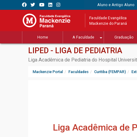
Aluno e Antigo Aluno
Faculdade Evangélica
Mackenzie do Paraná
Home
A Faculdade
Graduação
LIPED - LIGA DE PEDIATRIA
Liga Acadêmica de Pediatria do Hospital Universi
Mackenzie Portal
Faculdades
Curitiba (FEMPAR)
Ex
Liga Acadêmica de Pe