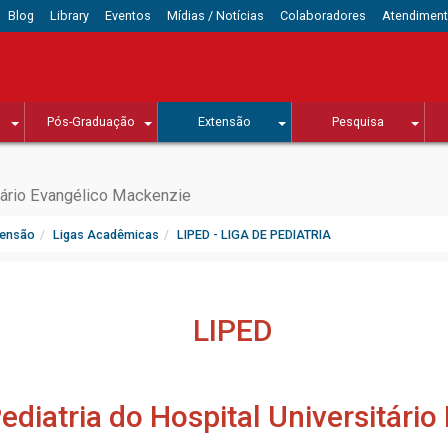
Blog
Library
Eventos
Mídias / Notícias
Colaboradores
Atendimen
Pós-Graduação
Extensão
Pesquisa
tário Evangélico Mackenzie
tensão
Ligas Acadêmicas
LIPED - LIGA DE PEDIATRIA
LIPED
diatria do Hospital Universitári