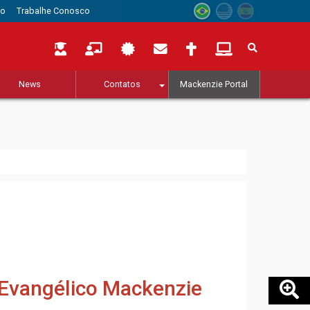
to
Trabalhe Conosco
News
Contatos
Mackenzie Portal
o Evangélico Mackenzie