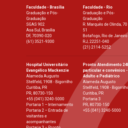
Faculdade - Brasília
Faculdade - Rio
Graduação e Pós-
Graduação e Pós-
Graduação
Graduação
SGAS 902
R. Marquês de Olinda, 70
Asa Sul, Brasília
51
DF
,
70390-020
Botafogo, Rio de Janeiro
(61) 3521-9300
RJ
,
22251-040
(21) 2114-5252
Hospital Universitário
Pronto Atendimento 24
Evangélico Mackenzie
particular e convênios -
Alameda Augusto
Adulto e Pediátrico
Stellfeld, 1908 - Bigorrilho
Alameda Augusto
Curitiba, PR
Stellfeld, 1908 - Bigorrilh
PR
,
80730-150
Curitiba, PR
+55 (041) 3240-5000
Portaria 3
Portaria 1 – Internamento
PR
,
80730-150
Portaria 2 – Entrada de
+55 (041) 3240-5000
visitantes e
acompanhantes
Portaria 3 – Pronto