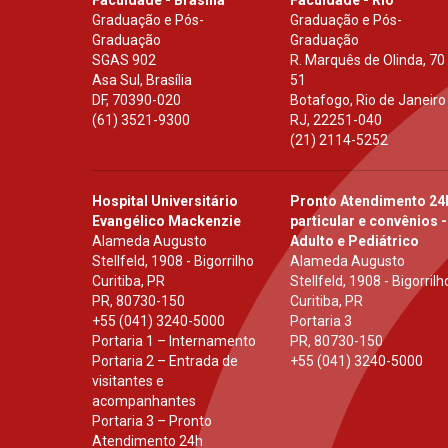
Graduação e Pós-
Graduação e Pós-
Graduação
Graduação
SGAS 902
R. Marquês de Olinda, 70
Asa Sul, Brasília
51
DF
,
70390-020
Botafogo, Rio de Janeiro
(61) 3521-9300
RJ
,
22251-040
(21) 2114-5252
Hospital Universitário
Pronto Atendimento 24
Evangélico Mackenzie
particular e convênios -
Alameda Augusto
Adulto e Pediátrico
Stellfeld, 1908 - Bigorrilho
Alameda Augusto
Curitiba, PR
Stellfeld, 1908 - Bigorrilh
PR
,
80730-150
Curitiba, PR
+55 (041) 3240-5000
Portaria 3
Portaria 1 – Internamento
PR
,
80730-150
Portaria 2 – Entrada de
+55 (041) 3240-5000
visitantes e
acompanhantes
Portaria 3 – Pronto
Atendimento 24h