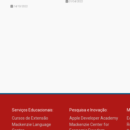
01/04/2022
14/10/2022
Serviços Educacionais:
Pesquisa e Inovação:
M
Cursos de Extensão
Apple Developer Academy
E
Mackenzie Language
Mackenzie Center for
R