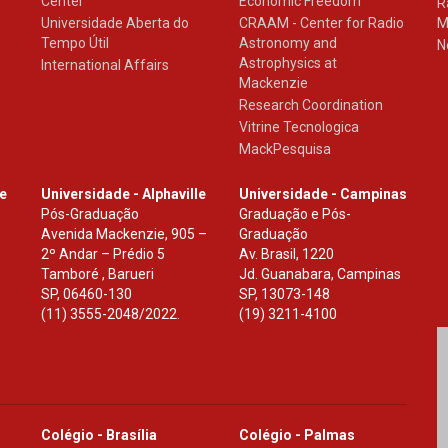
Center
Economic Freedom
R
Universidade Aberta do
CRAAM - Center for Radio
M
Tempo Útil
Astronomy and
N
Astrophysics at
International Affairs
Mackenzie
Research Coordination
Vitrine Tecnologica
MackPesquisa
le
Universidade - Alphaville
Universidade - Campinas
Pós-Graduação
Graduação e Pós-
Avenida Mackenzie, 905 –
Graduação
2º Andar – Prédio 5
Av. Brasil, 1220
Tamboré , Barueri
Jd. Guanabara, Campinas
SP
,
06460-130
SP
,
13073-148
(11) 3555-2048/2022.
(19) 3211-4100
Colégio - Brasília
Colégio - Palmas