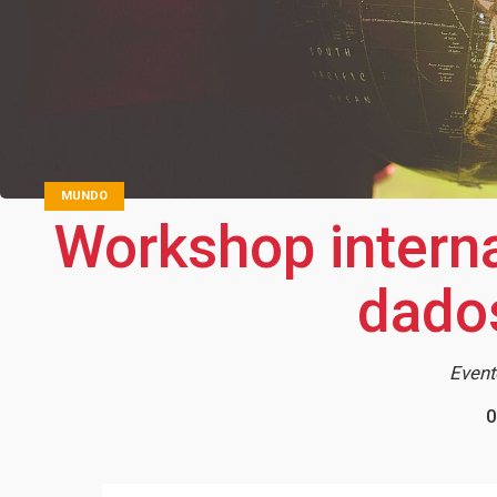
MUNDO
Workshop intern
dado
Event
0