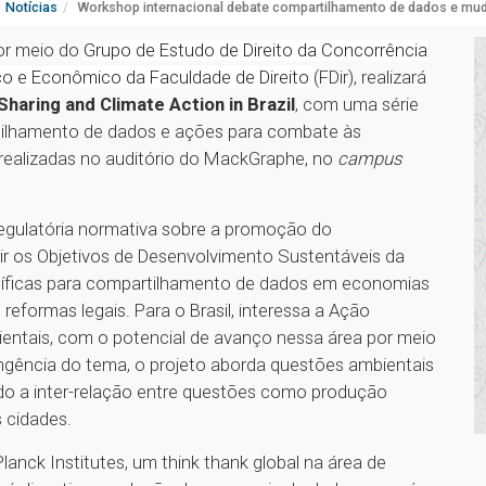
Notícias
Workshop internacional debate compartilhamento de dados e mu
por meio do
Grupo de Estudo de Direito da Concorrência
co e Econômico da Faculdade de Direito
(FDir), realizará
Sharing and Climate Action in Brazil
, com uma série
artilhamento de dados e ações para combate às
 realizadas no auditório do MackGraphe, no
campus
egulatória normativa sobre a promoção do
r os Objetivos de Desenvolvimento Sustentáveis da
pecíficas para compartilhamento de dados em economias
reformas legais. Para o Brasil, interessa a Ação
ientais, com o potencial de avanço nessa área por meio
gência do tema, o projeto aborda questões ambientais
rando a inter-relação entre questões como produção
s cidades.
anck Institutes, um think thank global na área de