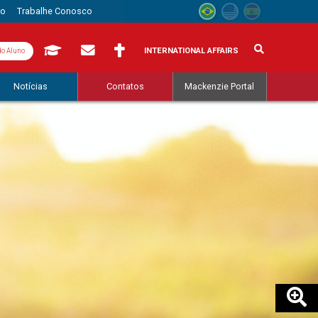
to
Trabalhe Conosco
INTERNATIONAL AFFAIRS
do Aluno
Notícias
Contatos
Mackenzie Portal