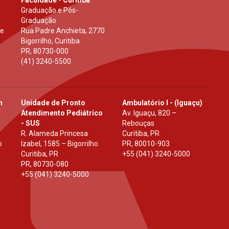
Graduação e Pós-
Graduação
 e
Rua Padre Anchieta, 2770
Bigorrilho, Curitiba
PR
,
80730-000
(41) 3240-5500
h
Unidade de Pronto
Ambulatório I - (Iguaçu)
Atendimento Pediátrico
Av. Iguaçu, 820 –
- SUS
Rebouças
R. Alameda Princesa
Curitiba, PR
o
Izabel, 1585 – Bigorrilho
PR
,
80010-903
Curitiba, PR
+55 (041) 3240-5000
PR
,
80730-080
+55 (041) 3240-5000