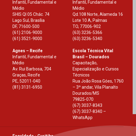
Infantil, Fundamental e
Infantil, Fundamental e
Médio
Médio
SHIS Ql 05 Chác. 74
Qd.108 Norte, Alameda 16
Lago Sul, Brasília
Lote 10 A, Palmas
DF
,
71600-500
TO
,
77006-902
(61) 2106-9000
(63) 3236-5366
(61) 3521-9000
(63) 3236-5340
Agnes – Recife
Escola Técnica Vital
Infantil, Fundamental e
Brasil – Dourados
Médio
Capacitação,
Av. Rui Barbosa, 704
Especialização e Cursos
Graças, Recife
Técnicos
PE
,
52011-040
Rua João Rosa Góes, 1760
(81) 3131-6950
– 3º andar, Vila Planalto
Dourados
/
MS
79825-070
(67) 3037-8343
(67) 3037-8340 –
WhatsApp
Faculdade - Curitiba