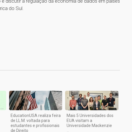
 é discutir a regulação da economia de dados em países
rica do Sul.
1
EducationUSA realiza feira
Mais 5 Universidades dos
de LL.M. voltada para
EUA visitam a
estudantes e profissionais
Universidade Mackenzie
de Direito