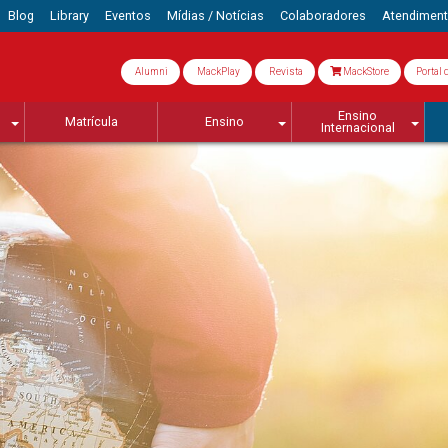
Blog
Library
Eventos
Mídias / Notícias
Colaboradores
Atendimen
Alumni
MackPlay
Revista
MackStore
Portal 
Ensino
Matrícula
Ensino
Internacional