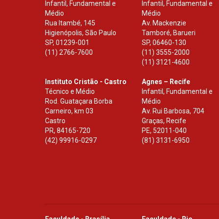
Infantil, Fundamental e
Infantil, Fundamental e
Médio
Médio
Rua Itambé, 145
Av. Mackenzie
Higienópolis, São Paulo
Tamboré, Barueri
SP
,
01239-001
SP
,
06460-130
(11) 2766-7600
(11) 3555-2000
(11) 3121-4600
Instituto Cristão - Castro
Agnes – Recife
Técnico e Médio
Infantil, Fundamental e
Rod. Guataçara Borba
Médio
Carneiro, km 03
Av. Rui Barbosa, 704
Castro
Graças, Recife
PR
,
84165-720
PE
,
52011-040
(42) 99916-0297
(81) 3131-6950
Faculdade - Brasília
Faculdade - Rio