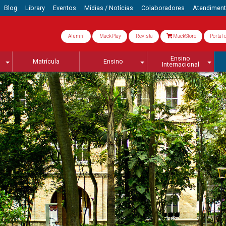
Blog
Library
Eventos
Mídias / Notícias
Colaboradores
Atendimen
Alumni
MackPlay
Revista
MackStore
Portal 
Ensino
Matrícula
Ensino
Internacional