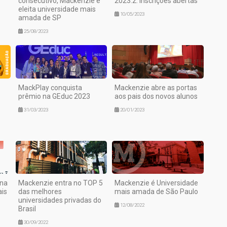
consecutivo, Mackenzie é
2023.2: inscrições abertas
eleita universidade mais
10/05/2023
amada de SP
25/08/2023
MackPlay conquista
Mackenzie abre as portas
prêmio na GEduc 2023
aos pais dos novos alunos
31/03/2023
20/01/2023
ana
Mackenzie entra no TOP 5
Mackenzie é Universidade
is
das melhores
mais amada de São Paulo
universidades privadas do
12/08/2022
Brasil
30/09/2022