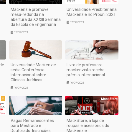
Mackenzie promove
Universidade Presbiteriana
mesa-redonda na
Mackenzie no Prouni 2021
abertura da XXXIII Semana
17/08/2021
da Escola de Engenharia
02/09/2021
 de
Universidade Mackenzie
Livro de professora
sedia Conferência
mackenzista recebe
Internacional sobre
prêmio internacional
Clínicas Jurídicas
16/07/2021
16/07/2021
Vagas Remanescentes
MackStore, a loja de
para Mestrado e
roupas e acessórios do
Doutorado: Inscrições
Mackenzie