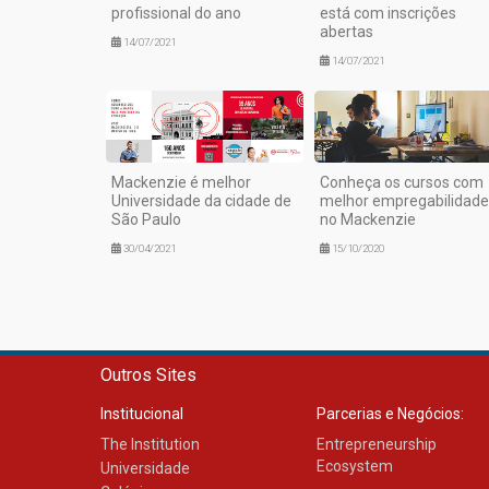
profissional do ano
está com inscrições
abertas
14/07/2021
14/07/2021
Mackenzie é melhor
Conheça os cursos com
Universidade da cidade de
melhor empregabilidade
São Paulo
no Mackenzie
30/04/2021
15/10/2020
Outros Sites
Institucional
Parcerias e Negócios:
The Institution
Entrepreneurship
Ecosystem
Universidade