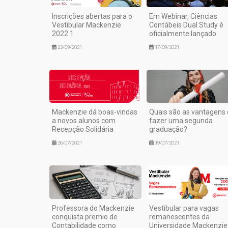
Inscrições abertas para o
Em Webinar, Ciências
Vestibular Mackenzie
Contábeis Dual Study é
2022.1
oficialmente lançado
23/09/2021
17/09/2021
Mackenzie dá boas-vindas
Quais são as vantagens
a novos alunos com
fazer uma segunda
Recepção Solidária
graduação?
26/07/2021
19/07/2021
Professora do Mackenzie
Vestibular para vagas
conquista premio de
remanescentes da
Contabilidade como
Universidade Mackenzie