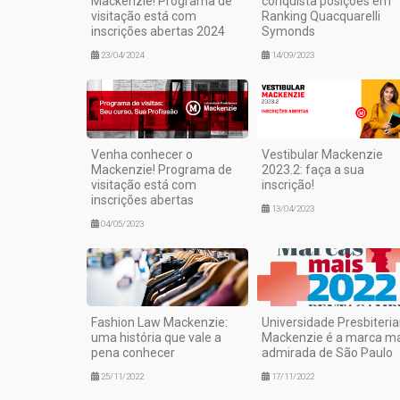
Mackenzie! Programa de
conquista posições em
visitação está com
Ranking Quacquarelli
inscrições abertas 2024
Symonds
23/04/2024
14/09/2023
Venha conhecer o
Vestibular Mackenzie
Mackenzie! Programa de
2023.2: faça a sua
visitação está com
inscrição!
inscrições abertas
13/04/2023
04/05/2023
Fashion Law Mackenzie:
Universidade Presbiteri
uma história que vale a
Mackenzie é a marca ma
pena conhecer
admirada de São Paulo
25/11/2022
17/11/2022