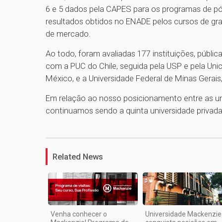
6 e 5 dados pela CAPES para os programas de pó
resultados obtidos no ENADE pelos cursos de gr
de mercado.
Ao todo, foram avaliadas 177 instituições, públic
com a PUC do Chile, seguida pela USP e pela Uni
México, e a Universidade Federal de Minas Gerai
Em relação ao nosso posicionamento entre as uni
continuamos sendo a quinta universidade privada 
Related News
Venha conhecer o
Universidade Mackenzie