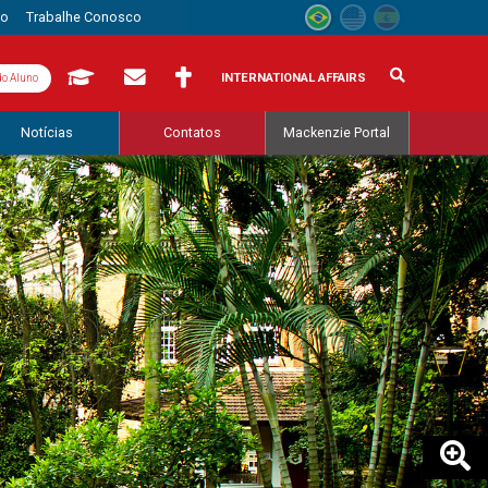
to
Trabalhe Conosco
INTERNATIONAL AFFAIRS
do Aluno
Notícias
Contatos
Mackenzie Portal