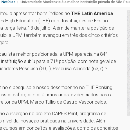
Notícias
Universidade Mackenzie é a melhor Instituição privada de São Pau
ltou a apresentar bons índices no
THE Latin America
mes High Education (THE) com Instituições de Ensino
a terça-feira, 13 de julho. Além de manter a posição de
aulo, a UPM também avançou em três dos cinco critérios
 geral.
 paulista melhor posicionada, a UPM aparecia na 84ª
 instituição subiu para a 71ª posição, com nota geral de
icadores Pesquisa (50,1), Pesquisa Aplicada (63,7) e
sino e pesquisa e nosso desempenho no THE Ranking
 nossos esforços nos últimos anos, evidenciados para a
 reitor da UPM, Marco Tullio de Castro Vasconcelos.
como a inserção no projeto CAPES Print, programa de
o nível da inovação praticada na universidade. Além
os cursos em conceitos e avaliações, como os conceitos