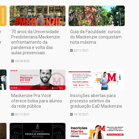
e
70 anos da Universidade
Guia da Faculdade: cursos
Presbiteriana Mackenzie:
do Mackenzie conquistam
r
enfrentamento da
nota máxima
pandemia e volta das
22/11/2021
aulas presenciais
13/04/2022
Mackenzie Pra Você
Inscrições abertas para
oferece bolsa para alunos
processo seletivo da
da rede pública
graduação EaD Mackenzie
09/11/2021
19/10/2021