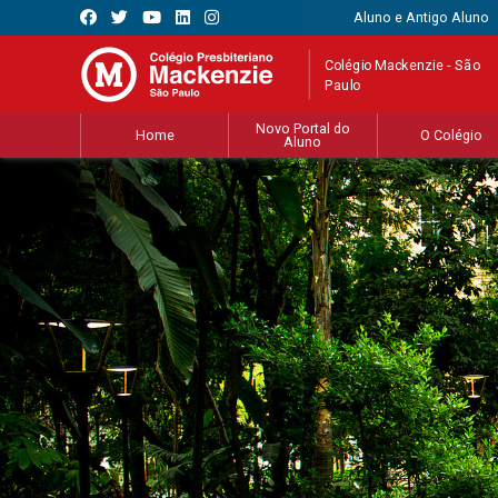
Aluno e Antigo Aluno
Colégio Mackenzie - São
Paulo
Novo Portal do
Home
O Colégio
Aluno