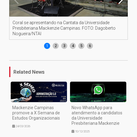
Coral se apresentando na Cantata da Universidade
Co
Presbiteriana Mackenzie Campinas. FOTO: Dagoberto
No
Nogueira/NTAI
1
2
3
4
5
6
Related News
Mackenzie Campinas
Novo WhatsApp para
promove a X Semana de
atendimento a candidatos
Estudos Organizacionais
da Universidade
Presbiteriana Mackenzie
24/03/2026
10/12/2025