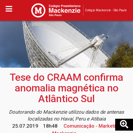
Colégio Mackenzie - São Paulo
Tese do CRAAM confirma
anomalia magnética no
Atlântico Sul
Doutorando do Mackenzie utilizou dados de antenas
localizadas no Havaí, Peru e Atibaia
25.07.2019
18h48
Comunicação - Marketing