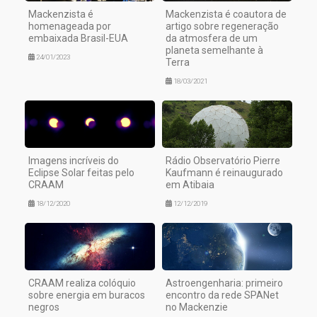
Mackenzista é
Mackenzista é coautora de
homenageada por
artigo sobre regeneração
embaixada Brasil-EUA
da atmosfera de um
planeta semelhante à
24/01/2023
Terra
18/03/2021
Imagens incríveis do
Rádio Observatório Pierre
Eclipse Solar feitas pelo
Kaufmann é reinaugurado
CRAAM
em Atibaia
18/12/2020
12/12/2019
CRAAM realiza colóquio
Astroengenharia: primeiro
sobre energia em buracos
encontro da rede SPANet
negros
no Mackenzie