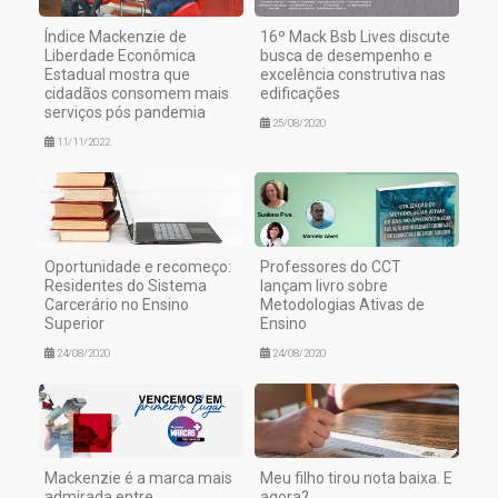
Índice Mackenzie de
16º Mack Bsb Lives discute
Liberdade Econômica
busca de desempenho e
Estadual mostra que
excelência construtiva nas
cidadãos consomem mais
edificações
serviços pós pandemia
25/08/2020
11/11/2022
Oportunidade e recomeço:
Professores do CCT
Residentes do Sistema
lançam livro sobre
Carcerário no Ensino
Metodologias Ativas de
Superior
Ensino
24/08/2020
24/08/2020
Mackenzie é a marca mais
Meu filho tirou nota baixa. E
admirada entre
agora?