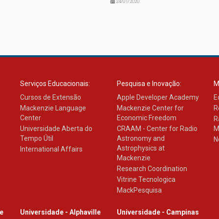
24/01/2020
Serviços Educacionais:
Pesquisa e Inovação:
M
Cursos de Extensão
Apple Developer Academy
E
Mackenzie Language
Mackenzie Center for
R
Center
Economic Freedom
R
Universidade Aberta do
CRAAM - Center for Radio
M
Tempo Útil
Astronomy and
N
Astrophysics at
International Affairs
Mackenzie
Research Coordination
Vitrine Tecnologica
MackPesquisa
le
Universidade - Alphaville
Universidade - Campinas