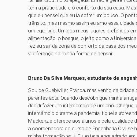
família. Sou muito apegada. Então a gente fica 
tem a praticidade e o conforto da sua casa. Mas 
que eu pensei que eu ia sofrer um pouco. O pont
trânsito, mas mesmo assim eu amo essa cidade q
um equilíbrio. Um dos meus lugares preferidos 
alimentação, o bosque, o jeito como a Universida
fez eu sair da zona de conforto da casa dos meu
vi diferença na minha forma de pensar.
Bruno Da Silva Marques, estudante de engenha
Sou de Guebwiller, França, mas venho da cidade d
parentes aqui. Quando descobri que minha antiga
decidi fazer um intercâmbio de um ano. Chegue
intercâmbio durante a pandemia, fiquei surpreend
Mackenzie oferece aos alunos e pela qualidade d
a coordenadora do curso de Engenharia Civil se ha
minha formação aqui. Eu estava enquadrado em t