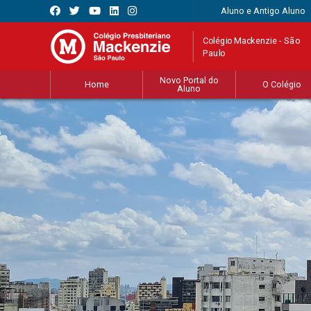
Aluno e Antigo Aluno
Colégio Mackenzie - São
Paulo
Novo Portal do
Home
O Colégio
Aluno