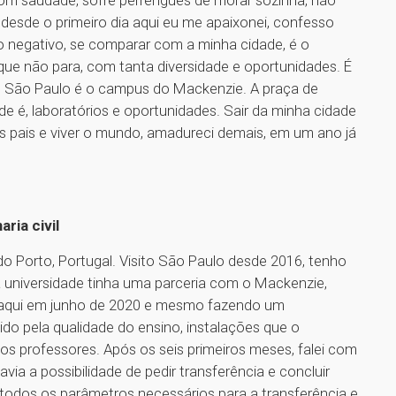
com saudade, sofre perrengues de morar sozinha, não
desde o primeiro dia aqui eu me apaixonei, confesso
o negativo, se comparar com a minha cidade, é o
ue não para, com tanta diversidade e oportunidades. É
em São Paulo é o campus do Mackenzie. A praça de
de é, laboratórios e oportunidades. Sair da minha cidade
s pais e viver o mundo, amadureci demais, em um ano já
ria civil
o Porto, Portugal. Visito São Paulo desde 2016, tenho
 universidade tinha uma parceria com o Mackenzie,
i aqui em junho de 2020 e mesmo fazendo um
ido pela qualidade do ensino, instalações que o
os professores. Após os seis primeiros meses, falei com
via a possibilidade de pedir transferência e concluir
odos os parâmetros necessários para a transferência e