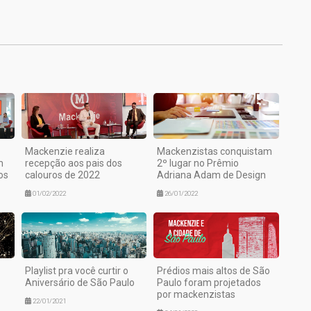
1
Mackenzie realiza
Mackenzistas conquistam
m
recepção aos pais dos
2º lugar no Prêmio
os
calouros de 2022
Adriana Adam de Design
01/02/2022
26/01/2022
Playlist pra você curtir o
Prédios mais altos de São
Aniversário de São Paulo
Paulo foram projetados
por mackenzistas
22/01/2021