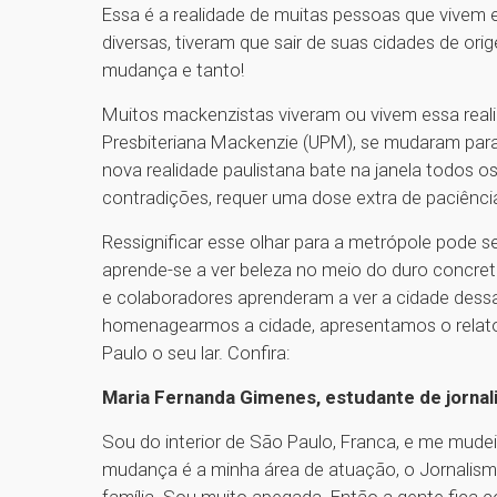
Essa é a realidade de muitas pessoas que vivem
diversas, tiveram que sair de suas cidades de or
mudança e tanto!
Muitos mackenzistas viveram ou vivem essa real
Presbiteriana Mackenzie (UPM), se mudaram para
nova realidade paulistana bate na janela todos o
contradições, requer uma dose extra de paciênc
Ressignificar esse olhar para a metrópole pode 
aprende-se a ver beleza no meio do duro concre
e colaboradores aprenderam a ver a cidade dessa
homenagearmos a cidade, apresentamos o relato
Paulo o seu lar. Confira:
Maria Fernanda Gimenes, estudante de jorna
Sou do interior de São Paulo, Franca, e me mudei
mudança é a minha área de atuação, o Jornalismo.