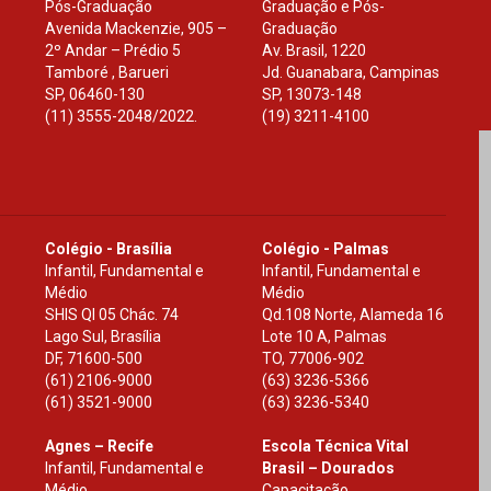
Pós-Graduação
Graduação e Pós-
Avenida Mackenzie, 905 –
Graduação
2º Andar – Prédio 5
Av. Brasil, 1220
Tamboré , Barueri
Jd. Guanabara, Campinas
SP
,
06460-130
SP
,
13073-148
(11) 3555-2048/2022.
(19) 3211-4100
Colégio - Brasília
Colégio - Palmas
Infantil, Fundamental e
Infantil, Fundamental e
Médio
Médio
SHIS Ql 05 Chác. 74
Qd.108 Norte, Alameda 16
Lago Sul, Brasília
Lote 10 A, Palmas
DF
,
71600-500
TO
,
77006-902
(61) 2106-9000
(63) 3236-5366
(61) 3521-9000
(63) 3236-5340
Agnes – Recife
Escola Técnica Vital
Infantil, Fundamental e
Brasil – Dourados
Médio
Capacitação,