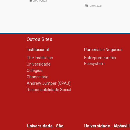
20/01/2022
19/04/2021
Outros Sites
Institucional
Parcerias e Negócios:
The Institution
Entrepreneurship
Ecosystem
Universidade
Colégios
Chancelaria
Andrew Jumper (CPAJ)
Responsabilidade Social
Universidade - São
Universidade - Alphavil