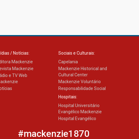
ídias / Notícias:
Sociais e Culturais:
ditora Mackenzie
Capelania
evista Mackenzie
Mackenzie Historical and
Cultural Center
ádio e TV Web
ackenzie
Mackenzie Voluntário
otícias
Responsabilidade Social
Hospitais:
Hospital Universitário
Evangélico Mackenzie
Hospital Evangélico
#mackenzie1870