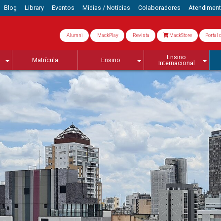
Blog
Library
Eventos
Mídias / Notícias
Colaboradores
Atendimen
Alumni
MackPlay
Revista
MackStore
Portal 
Ensino
Matrícula
Ensino
Internacional