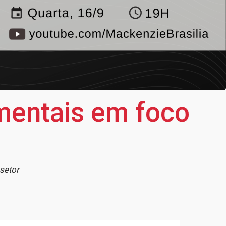
amentais em foco
s
 setor