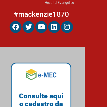
Hospital Evangélico
#mackenzie1870