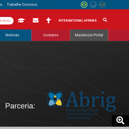
to
Trabalhe Conosco
INTERNATIONAL AFFAIRS
do Aluno
Notícias
Contatos
Mackenzie Portal