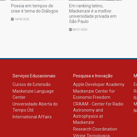
Poesia em tempos de
Em ranking latino,
crise é tema do Diálogos
Mackenzie é a melhor
universidade privada em
14/09/2020
São Paulo
08/07/2020
Serviços Educacionais:
Pesquisa e Inovação:
M
Cursos de Extensão
Apple Developer Academy
E
Mackenzie Language
Mackenzie Center for
R
Center
Economic Freedom
R
Universidade Aberta do
CRAAM - Center for Radio
M
Tempo Útil
Astronomy and
N
Astrophysics at
International Affairs
Mackenzie
Research Coordination
Vitrine Tecnologica