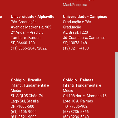
MackPesquisa
le
Universidade - Alphaville
Universidade - Campinas
Pós-Graduação
Graduação e Pós-
Avenida Mackenzie, 905 –
Graduação
2º Andar – Prédio 5
Av. Brasil, 1220
Tamboré , Barueri
Jd. Guanabara, Campinas
SP
,
06460-130
SP
,
13073-148
(11) 3555-2048/2022.
(19) 3211-4100
Colégio - Brasília
Colégio - Palmas
Infantil, Fundamental e
Infantil, Fundamental e
Médio
Médio
SHIS Ql 05 Chác. 74
Qd.108 Norte, Alameda 16
Lago Sul, Brasília
Lote 10 A, Palmas
DF
,
71600-500
TO
,
77006-902
(61) 2106-9000
(63) 3236-5366
(61) 3521-9000
(63) 3236-5340