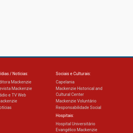
ídias / Notícias:
Sociais e Culturais:
ditora Mackenzie
Capelania
evista Mackenzie
Mackenzie Historical and
Cultural Center
ádio e TV Web
ackenzie
Mackenzie Voluntário
otícias
Responsabilidade Social
Hospitais:
Hospital Universitário
Evangélico Mackenzie