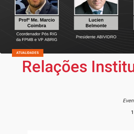
ATUALIDADES
Relações Instit
Event
1