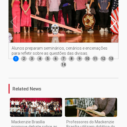
Alunos preparam seminários, cenários e encenações
Al
para refletir sobre as questões das divisas.
par
1
2
3
4
5
6
7
8
9
10
11
12
13
14
Related News
Mackenzie Brasília
Professores do Mackenzie
promove debate sobre as
Brasília utilizam didática do