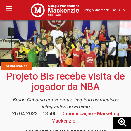
Colégio Mackenzie - São Paulo
ATUALIDADES
Projeto Bis recebe visita de
jogador da NBA
Bruno Caboclo conversou e inspirou os meninos
integrantes do Projeto
26.04.2022
13h00
Comunicação - Marketing
Mackenzie