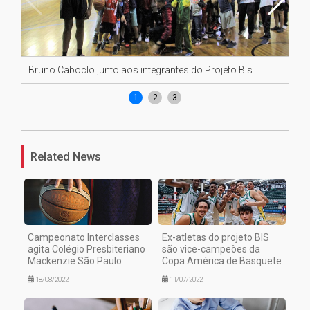
Bruno Caboclo junto aos integrantes do Projeto Bis.
At
1
2
3
Related News
Campeonato Interclasses
Ex-atletas do projeto BIS
agita Colégio Presbiteriano
são vice-campeões da
Mackenzie São Paulo
Copa América de Basquete
18/08/2022
11/07/2022