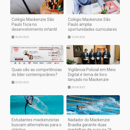
Colégio Mackenzie São
Colégio Mackenzie São
Paulo foca no
Paulo amplia
desenvolvimento infantil
oportunidades curriculares
16/05/2022
12/05/2022
Quais são as competências
Vigilância Policial em Meio
do líder contemporâneo?
Digital é tema de livro
lançado no Mackenzie
02/05/2022
29/04/2022
Estudantes mackenzistas
Nadador do Mackenzie
buscam alternativas para o
Brasília garante duas
plástico
medalhas de ouro na 2ª