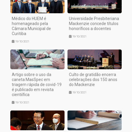
Médico do HUEM é
Universidade Presbiteriana
homenageado pela
Mackenzie concede títulos
Câmara Municipal de
honoríficos a docentes
Curitiba
19/10/2021
19/10/2021
Artigo sobre o uso da
Culto de gratidão encerra
caneta MasSpec em
celebrações dos 150 anos
triagem rápida de covid-19
do Mackenzie
é publicado em revista
19/10/2021
cientiífica
19/10/2021