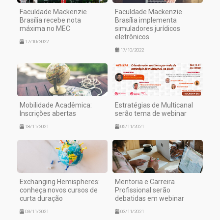
Faculdade Mackenzie
Faculdade Mackenzie
Brasília recebe nota
Brasília implementa
máxima no MEC
simuladores jurídicos
eletrônicos
17/10/2022
17/10/2022
Mobilidade Acadêmica:
Estratégias de Multicanal
Inscrições abertas
serão tema de webinar
18/11/2021
05/11/2021
Exchanging Hemispheres:
Mentoria e Carreira
conheça novos cursos de
Profissional serão
curta duração
debatidas em webinar
03/11/2021
03/11/2021