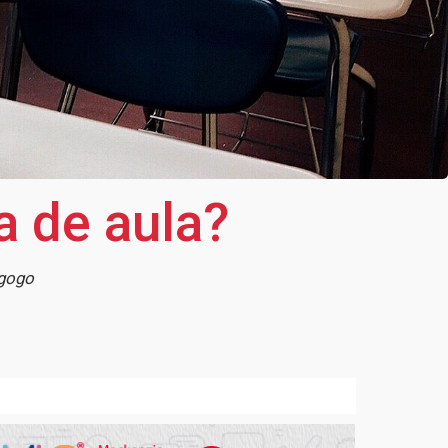
a de aula?
agogo