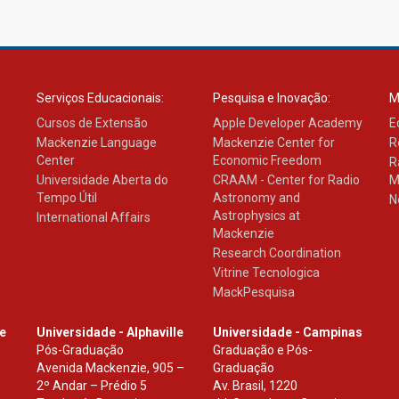
Serviços Educacionais:
Pesquisa e Inovação:
M
Cursos de Extensão
Apple Developer Academy
E
Mackenzie Language
Mackenzie Center for
R
Center
Economic Freedom
R
Universidade Aberta do
CRAAM - Center for Radio
M
Tempo Útil
Astronomy and
N
Astrophysics at
International Affairs
Mackenzie
Research Coordination
Vitrine Tecnologica
MackPesquisa
le
Universidade - Alphaville
Universidade - Campinas
Pós-Graduação
Graduação e Pós-
Avenida Mackenzie, 905 –
Graduação
2º Andar – Prédio 5
Av. Brasil, 1220