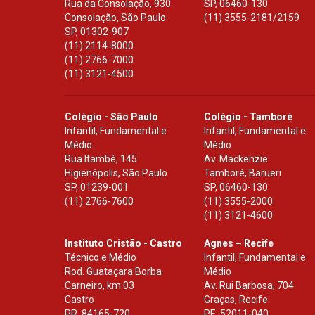
Rua da Consolação, 930
SP
,
06460-130
Consolação, São Paulo
(11) 3555-2181/2159
SP
,
01302-907
(11) 2114-8000
(11) 2766-7000
(11) 3121-4500
Colégio - São Paulo
Colégio - Tamboré
Infantil, Fundamental e
Infantil, Fundamental e
Médio
Médio
Rua Itambé, 145
Av. Mackenzie
Higienópolis, São Paulo
Tamboré, Barueri
SP
,
01239-001
SP
,
06460-130
(11) 2766-7600
(11) 3555-2000
(11) 3121-4600
Instituto Cristão - Castro
Agnes – Recife
Técnico e Médio
Infantil, Fundamental e
Rod. Guataçara Borba
Médio
Carneiro, km 03
Av. Rui Barbosa, 704
Castro
Graças, Recife
PR
,
84165-720
PE
,
52011-040