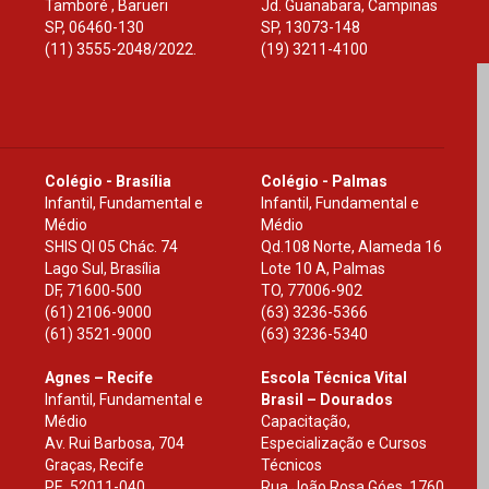
Tamboré , Barueri
Jd. Guanabara, Campinas
SP
,
06460-130
SP
,
13073-148
(11) 3555-2048/2022.
(19) 3211-4100
Colégio - Brasília
Colégio - Palmas
Infantil, Fundamental e
Infantil, Fundamental e
Médio
Médio
SHIS Ql 05 Chác. 74
Qd.108 Norte, Alameda 16
Lago Sul, Brasília
Lote 10 A, Palmas
DF
,
71600-500
TO
,
77006-902
(61) 2106-9000
(63) 3236-5366
(61) 3521-9000
(63) 3236-5340
Agnes – Recife
Escola Técnica Vital
Infantil, Fundamental e
Brasil – Dourados
Médio
Capacitação,
Av. Rui Barbosa, 704
Especialização e Cursos
Graças, Recife
Técnicos
PE
,
52011-040
Rua João Rosa Góes, 1760