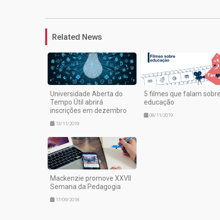
Related News
Universidade Aberta do
5 filmes que falam sobr
Tempo Útil abrirá
educação
inscrições em dezembro
08/11/2019
13/11/2019
Mackenzie promove XXVII
Semana da Pedagogia
17/09/2018