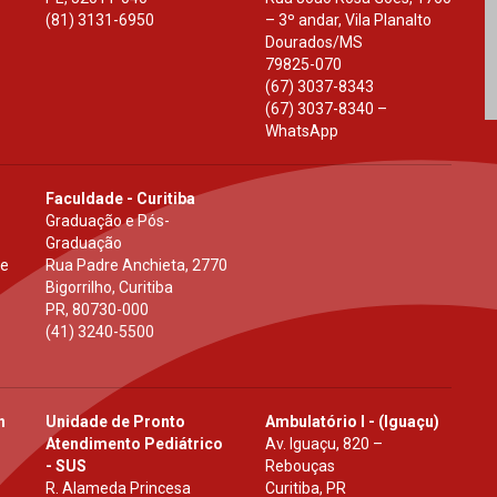
(81) 3131-6950
– 3º andar, Vila Planalto
Dourados
/
MS
79825-070
(67) 3037-8343
(67) 3037-8340 –
WhatsApp
Faculdade - Curitiba
Graduação e Pós-
Graduação
 e
Rua Padre Anchieta, 2770
Bigorrilho, Curitiba
PR
,
80730-000
(41) 3240-5500
h
Unidade de Pronto
Ambulatório I - (Iguaçu)
Atendimento Pediátrico
Av. Iguaçu, 820 –
- SUS
Rebouças
R. Alameda Princesa
Curitiba, PR