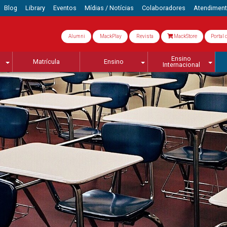
Blog
Library
Eventos
Mídias / Notícias
Colaboradores
Atendimen
Alumni
MackPlay
Revista
MackStore
Portal 
Ensino
Matrícula
Ensino
Internacional